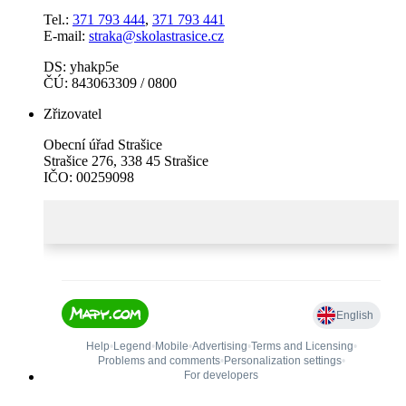
Tel.:
371 793 444
,
371 793 441
E-mail:
straka@skolastrasice.cz
DS: yhakp5e
ČÚ: 843063309 / 0800
Zřizovatel
Obecní úřad Strašice
Strašice 276, 338 45 Strašice
IČO: 00259098