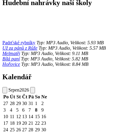
Hudební nahrávky naší školy
Padrťské rybníky
Typ: MP3 Audio, Velikost: 5.93 MB
Už za pánů z Růže
Typ: MP3 Audio, Velikost: 5.57 MB
Melmatěj
Typ: MP3 Audio, Velikost: 9.11 MB
Bílá paní
Typ: MP3 Audio, Velikost: 5.82 MB
Hořovice
Typ: MP3 Audio, Velikost: 8.84 MB
Kalendář
Srpen
2026
Po
Út
St
Čt
Pá
So
Ne
27
28
29
30
31
1
2
3
4
5
6
7
8
9
10
11
12
13
14
15
16
17
18
19
20
21
22
23
24
25
26
27
28
29
30