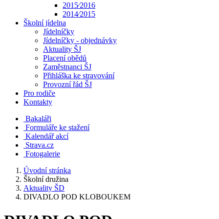
2015⁄2016
2014⁄2015
Školní jídelna
Jídelníčky
Jídelníčky - objednávky
Aktuality ŠJ
Placení obědů
Zaměstnanci ŠJ
Přihláška ke stravování
Provozní řád ŠJ
Pro rodiče
Kontakty
Bakaláři
Formuláře ke stažení
Kalendář akcí
Strava.cz
Fotogalerie
Úvodní stránka
Školní družina
Aktuality ŠD
DIVADLO POD KLOBOUKEM