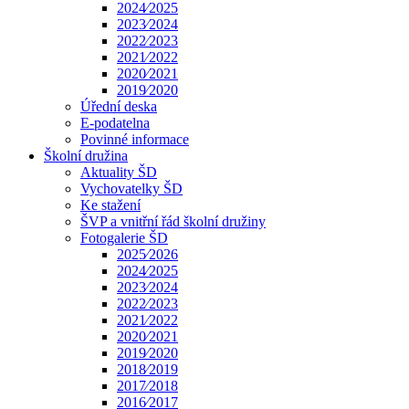
2024⁄2025
2023⁄2024
2022⁄2023
2021⁄2022
2020⁄2021
2019⁄2020
Úřední deska
E-podatelna
Povinné informace
Školní družina
Aktuality ŠD
Vychovatelky ŠD
Ke stažení
ŠVP a vnitřní řád školní družiny
Fotogalerie ŠD
2025⁄2026
2024⁄2025
2023⁄2024
2022⁄2023
2021⁄2022
2020⁄2021
2019⁄2020
2018⁄2019
2017⁄2018
2016⁄2017