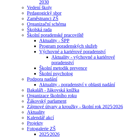
2030
Vedení školy
Pedagogický sbor
Zaměstnanci ZŠ
Organizační schéma
Školská rada
Školní poradenské pracoviště
Aktuality - ŠPP
Program poradenských služeb
Výchovné a kariérové poradenství
Aktuality - výchovné a kariérové
poradenství
Školní metodik prevence
Školní psycholog
Podpora nadání
Aktuality - poradenství v oblasti nadání
Bakaláři - žákovská knížka
Organizace školního roku
Žákovský parlament
Zájmové útvary a kroužky - školní rok 2025⁄2026
Aktuality
Kalendář akcí
Projekty
Fotogalerie ZŠ
2025⁄2026