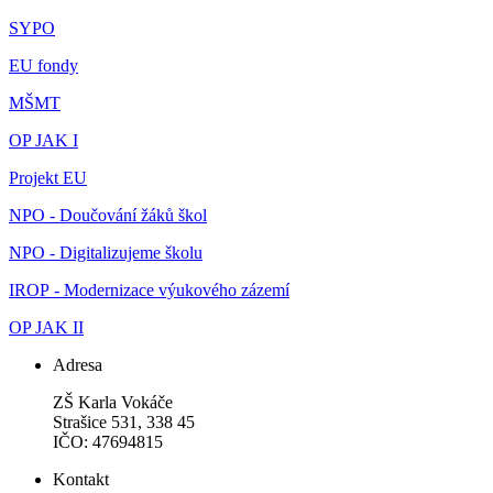
SYPO
EU fondy
MŠMT
OP JAK I
Projekt EU
NPO - Doučování žáků škol
NPO - Digitalizujeme školu
IROP - Modernizace výukového zázemí
OP JAK II
Adresa
ZŠ Karla Vokáče
Strašice 531, 338 45
IČO: 47694815
Kontakt