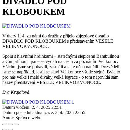
DIVADLO POD
KLOBOUKEM
V úterý 1. 4. za námi do družiny přijelo zájezdové divadlo
DIVADLO POD KLOBOUKEM s představením VESELÉ
VELIKVOKVONOCE .
Spolu s hlavními hrdinkami – statečnými slepicemi Bambulínou
a Cimprlínou – jsme se vydali na cestu za poznáním Velikonoc.
Všichni jsme se pobavili, zasmáli a také něco naučili. Dozvěděli
jsme se například, jestli se slaví Velikonoce všude stejně. Byla to
pro nás velké i malé diváky velká legrace - o tom napovídá sám
název představení VESELÉ VELIKVOKVONOCE.
Eva Krajdlová
Datum vložení:
2. 4. 2025 22:51
Datum poslední aktualizace:
2. 4. 2025 22:55
Autor:
Správce webu