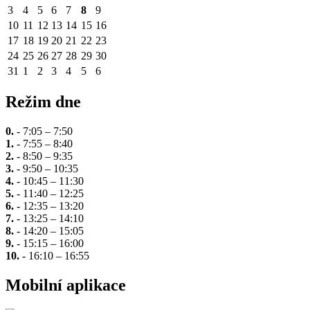
3
4
5
6
7
8
9
10
11
12
13
14
15
16
17
18
19
20
21
22
23
24
25
26
27
28
29
30
31
1
2
3
4
5
6
Režim dne
0.
- 7:05 – 7:50
1.
- 7:55 – 8:40
2.
- 8:50 – 9:35
3.
- 9:50 – 10:35
4.
- 10:45 – 11:30
5.
- 11:40 – 12:25
6.
- 12:35 – 13:20
7.
- 13:25 – 14:10
8.
- 14:20 – 15:05
9.
- 15:15 – 16:00
10.
- 16:10 – 16:55
Mobilní aplikace