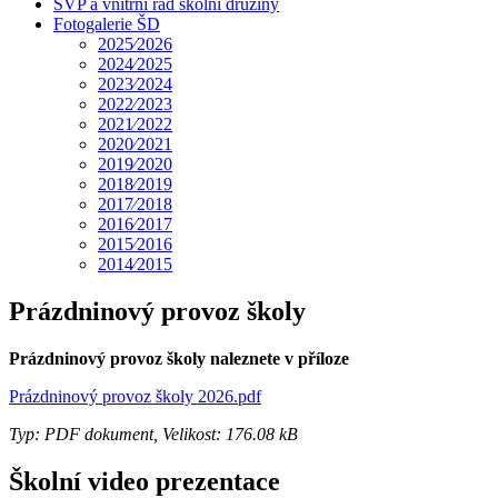
ŠVP a vnitřní řád školní družiny
Fotogalerie ŠD
2025⁄2026
2024⁄2025
2023⁄2024
2022⁄2023
2021⁄2022
2020⁄2021
2019⁄2020
2018⁄2019
2017⁄2018
2016⁄2017
2015⁄2016
2014⁄2015
Prázdninový provoz školy
Prázdninový provoz školy naleznete v příloze
Prázdninový provoz školy 2026.pdf
Typ: PDF dokument, Velikost: 176.08 kB
Školní video prezentace