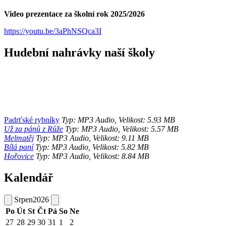
Video prezentace za školní rok 2025/2026
https://youtu.be/3aPhNSQca3I
Hudební nahrávky naší školy
Padrťské rybníky
Typ: MP3 Audio, Velikost: 5.93 MB
Už za pánů z Růže
Typ: MP3 Audio, Velikost: 5.57 MB
Melmatěj
Typ: MP3 Audio, Velikost: 9.11 MB
Bílá paní
Typ: MP3 Audio, Velikost: 5.82 MB
Hořovice
Typ: MP3 Audio, Velikost: 8.84 MB
Kalendář
Srpen
2026
Po
Út
St
Čt
Pá
So
Ne
27
28
29
30
31
1
2