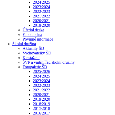
2024⁄2025
2023⁄2024
2022⁄2023
2021⁄2022
2020⁄2021
2019⁄2020
Úřední deska
E-podatelna
Povinné informace
Školní družina
Aktuality ŠD
Vychovatelky ŠD
Ke stažení
ŠVP a vnitřní řád školní družiny
Fotogalerie ŠD
2025⁄2026
2024⁄2025
2023⁄2024
2022⁄2023
2021⁄2022
2020⁄2021
2019⁄2020
2018⁄2019
2017⁄2018
2016⁄2017