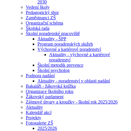
2030
Vedení školy
Pedagogický sbor
Zaměstnanci ZŠ
Organizační schéma
Školská rada
Školní poradenské pracoviště
Aktuality - ŠPP
Program poradenských služeb
Výchovné a kariérové poradenství
Aktuality - výchovné a kariérové
poradenství
Školní metodik prevence
Školní psycholog
Podpora nadání
Aktuality - poradenství v oblasti nadání
Bakaláři - žákovská knížka
Organizace školního roku
Žákovský parlament
Zájmové útvary a kroužky - školní rok 2025⁄2026
Aktuality
Kalendář akcí
Projekty
Fotogalerie ZŠ
2025⁄2026