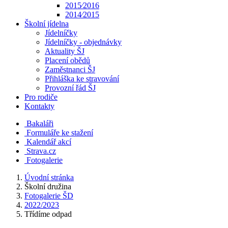
2015⁄2016
2014⁄2015
Školní jídelna
Jídelníčky
Jídelníčky - objednávky
Aktuality ŠJ
Placení obědů
Zaměstnanci ŠJ
Přihláška ke stravování
Provozní řád ŠJ
Pro rodiče
Kontakty
Bakaláři
Formuláře ke stažení
Kalendář akcí
Strava.cz
Fotogalerie
Úvodní stránka
Školní družina
Fotogalerie ŠD
2022/2023
Třídíme odpad