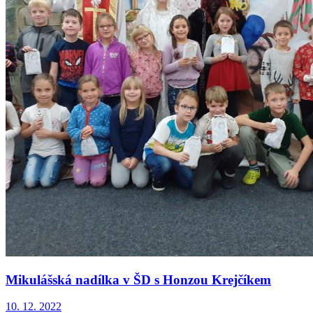
Mikulášská nadílka v ŠD s Honzou Krejčíkem
10. 12. 2022