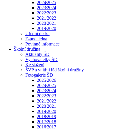
2024⁄2025
2023⁄2024
2022⁄2023
2021⁄2022
2020⁄2021
2019⁄2020
Úřední deska
E-podatelna
Povinné informace
Školní družina
Aktuality ŠD
Vychovatelky ŠD
Ke stažení
ŠVP a vnitřní řád školní družiny
Fotogalerie ŠD
2025⁄2026
2024⁄2025
2023⁄2024
2022⁄2023
2021⁄2022
2020⁄2021
2019⁄2020
2018⁄2019
2017⁄2018
2016⁄2017