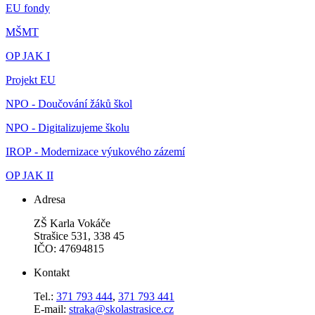
EU fondy
MŠMT
OP JAK I
Projekt EU
NPO - Doučování žáků škol
NPO - Digitalizujeme školu
IROP - Modernizace výukového zázemí
OP JAK II
Adresa
ZŠ Karla Vokáče
Strašice 531, 338 45
IČO: 47694815
Kontakt
Tel.:
371 793 444
,
371 793 441
E-mail:
straka@skolastrasice.cz