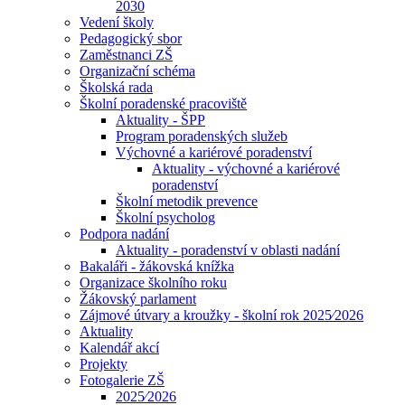
2030
Vedení školy
Pedagogický sbor
Zaměstnanci ZŠ
Organizační schéma
Školská rada
Školní poradenské pracoviště
Aktuality - ŠPP
Program poradenských služeb
Výchovné a kariérové poradenství
Aktuality - výchovné a kariérové
poradenství
Školní metodik prevence
Školní psycholog
Podpora nadání
Aktuality - poradenství v oblasti nadání
Bakaláři - žákovská knížka
Organizace školního roku
Žákovský parlament
Zájmové útvary a kroužky - školní rok 2025⁄2026
Aktuality
Kalendář akcí
Projekty
Fotogalerie ZŠ
2025⁄2026