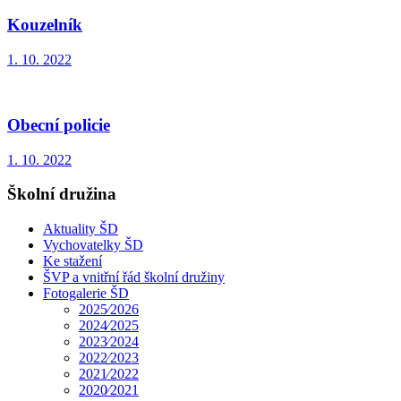
Kouzelník
1. 10. 2022
Obecní policie
1. 10. 2022
Školní družina
Aktuality ŠD
Vychovatelky ŠD
Ke stažení
ŠVP a vnitřní řád školní družiny
Fotogalerie ŠD
2025⁄2026
2024⁄2025
2023⁄2024
2022⁄2023
2021⁄2022
2020⁄2021