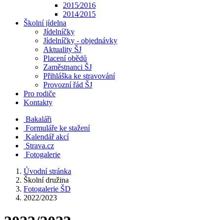
2015⁄2016
2014⁄2015
Školní jídelna
Jídelníčky
Jídelníčky - objednávky
Aktuality ŠJ
Placení obědů
Zaměstnanci ŠJ
Přihláška ke stravování
Provozní řád ŠJ
Pro rodiče
Kontakty
Bakaláři
Formuláře ke stažení
Kalendář akcí
Strava.cz
Fotogalerie
Úvodní stránka
Školní družina
Fotogalerie ŠD
2022/2023