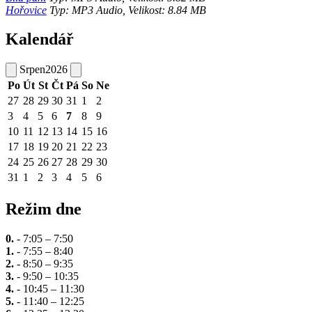
Hořovice
Typ: MP3 Audio, Velikost: 8.84 MB
Kalendář
Srpen
2026
Po
Út
St
Čt
Pá
So
Ne
27
28
29
30
31
1
2
3
4
5
6
7
8
9
10
11
12
13
14
15
16
17
18
19
20
21
22
23
24
25
26
27
28
29
30
31
1
2
3
4
5
6
Režim dne
0.
- 7:05 – 7:50
1.
- 7:55 – 8:40
2.
- 8:50 – 9:35
3.
- 9:50 – 10:35
4.
- 10:45 – 11:30
5.
- 11:40 – 12:25