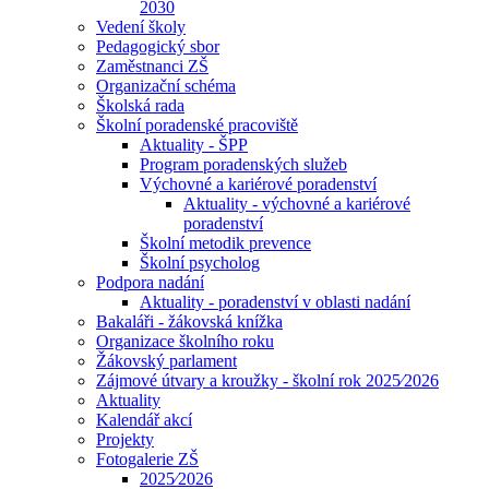
2030
Vedení školy
Pedagogický sbor
Zaměstnanci ZŠ
Organizační schéma
Školská rada
Školní poradenské pracoviště
Aktuality - ŠPP
Program poradenských služeb
Výchovné a kariérové poradenství
Aktuality - výchovné a kariérové
poradenství
Školní metodik prevence
Školní psycholog
Podpora nadání
Aktuality - poradenství v oblasti nadání
Bakaláři - žákovská knížka
Organizace školního roku
Žákovský parlament
Zájmové útvary a kroužky - školní rok 2025⁄2026
Aktuality
Kalendář akcí
Projekty
Fotogalerie ZŠ
2025⁄2026