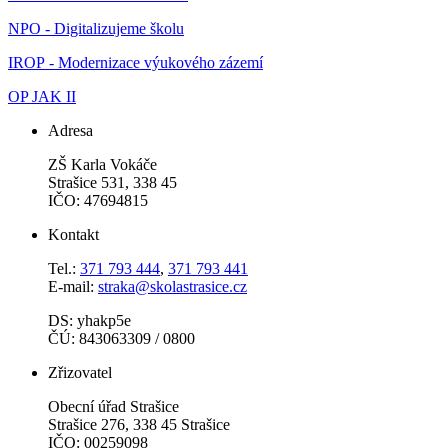
NPO - Digitalizujeme školu
IROP - Modernizace výukového zázemí
OP JAK II
Adresa
ZŠ Karla Vokáče
Strašice 531, 338 45
IČO: 47694815
Kontakt
Tel.:
371 793 444
,
371 793 441
E-mail:
straka@skolastrasice.cz
DS: yhakp5e
ČÚ: 843063309 / 0800
Zřizovatel
Obecní úřad Strašice
Strašice 276, 338 45 Strašice
IČO: 00259098