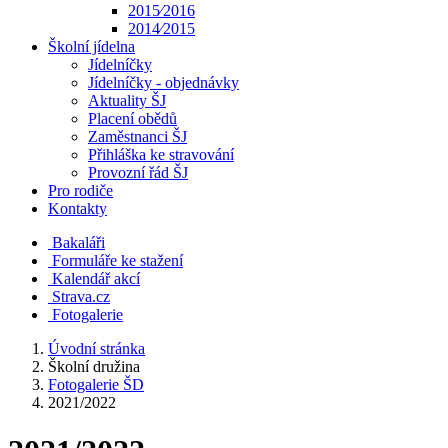
2015⁄2016
2014⁄2015
Školní jídelna
Jídelníčky
Jídelníčky - objednávky
Aktuality ŠJ
Placení obědů
Zaměstnanci ŠJ
Přihláška ke stravování
Provozní řád ŠJ
Pro rodiče
Kontakty
Bakaláři
Formuláře ke stažení
Kalendář akcí
Strava.cz
Fotogalerie
Úvodní stránka
Školní družina
Fotogalerie ŠD
2021/2022