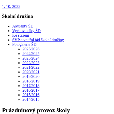
1. 10. 2022
Školní družina
Aktuality ŠD
Vychovatelky ŠD
Ke stažení
ŠVP a vnitřní řád školní družiny
Fotogalerie ŠD
2025⁄2026
2024⁄2025
2023⁄2024
2022⁄2023
2021⁄2022
2020⁄2021
2019⁄2020
2018⁄2019
2017⁄2018
2016⁄2017
2015⁄2016
2014⁄2015
Prázdninový provoz školy