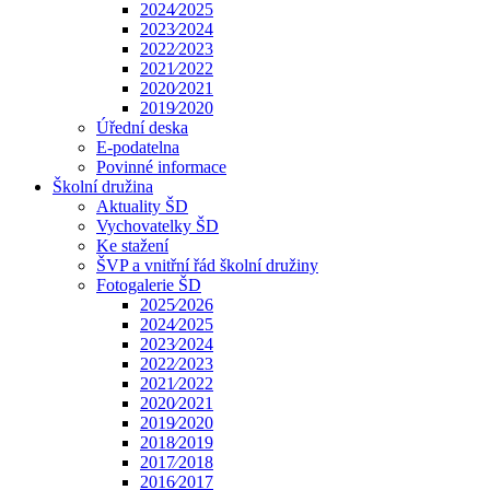
2024⁄2025
2023⁄2024
2022⁄2023
2021⁄2022
2020⁄2021
2019⁄2020
Úřední deska
E-podatelna
Povinné informace
Školní družina
Aktuality ŠD
Vychovatelky ŠD
Ke stažení
ŠVP a vnitřní řád školní družiny
Fotogalerie ŠD
2025⁄2026
2024⁄2025
2023⁄2024
2022⁄2023
2021⁄2022
2020⁄2021
2019⁄2020
2018⁄2019
2017⁄2018
2016⁄2017