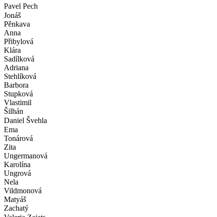
Pavel Pech
Jonáš
Pěnkava
Anna
Přibylová
Klára
Sadílková
Adriana
Stehlíková
Barbora
Stupková
Vlastimil
Šilhán
Daniel Švehla
Ema
Tonárová
Zita
Ungermanová
Karolína
Ungrová
Nela
Vildmonová
Matyáš
Zachatý