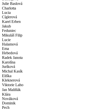
Julie Baslová
Charlotta
Lucia
Cíglerová
Karel Erben
Jakub
Feduniec
Mikuláš Filip
Lucie
Halamová
Ema
Hebedová
Radek Janota
Karolína
Juríková
Michal Kasík
Eliška
Kleknerová
Viktorie Laho
Jan Maliňák
Klára
Nováková
Dominik
Pech