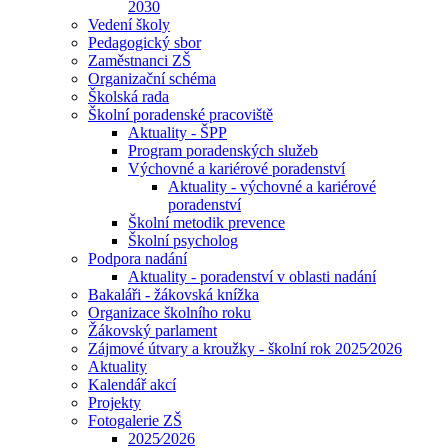
2030
Vedení školy
Pedagogický sbor
Zaměstnanci ZŠ
Organizační schéma
Školská rada
Školní poradenské pracoviště
Aktuality - ŠPP
Program poradenských služeb
Výchovné a kariérové poradenství
Aktuality - výchovné a kariérové
poradenství
Školní metodik prevence
Školní psycholog
Podpora nadání
Aktuality - poradenství v oblasti nadání
Bakaláři - žákovská knížka
Organizace školního roku
Žákovský parlament
Zájmové útvary a kroužky - školní rok 2025⁄2026
Aktuality
Kalendář akcí
Projekty
Fotogalerie ZŠ
2025⁄2026