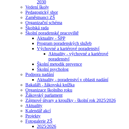
2030
Vedení školy
Pedagogický sbor
Zaměstnanci ZŠ
Organizační schéma
Školská rada
Školní poradenské pracoviště
Aktuality - ŠPP
Program poradenských služeb
Výchovné a kariérové poradenství
Aktuality - výchovné a kariérové
poradenství
Školní metodik prevence
Školní psycholog
Podpora nadání
Aktuality - poradenství v oblasti nadání
Bakaláři - žákovská knížka
Organizace školního roku
Žákovský parlament
Zájmové útvary a kroužky - školní rok 2025⁄2026
Aktuality
Kalendář akcí
Projekty
Fotogalerie ZŠ
2025⁄2026