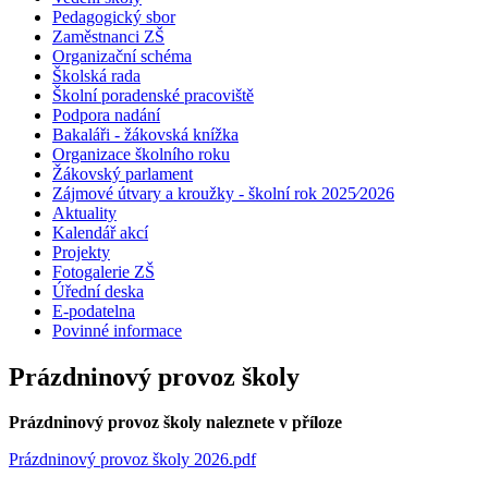
Pedagogický sbor
Zaměstnanci ZŠ
Organizační schéma
Školská rada
Školní poradenské pracoviště
Podpora nadání
Bakaláři - žákovská knížka
Organizace školního roku
Žákovský parlament
Zájmové útvary a kroužky - školní rok 2025⁄2026
Aktuality
Kalendář akcí
Projekty
Fotogalerie ZŠ
Úřední deska
E-podatelna
Povinné informace
Prázdninový provoz školy
Prázdninový provoz školy naleznete v příloze
Prázdninový provoz školy 2026.pdf