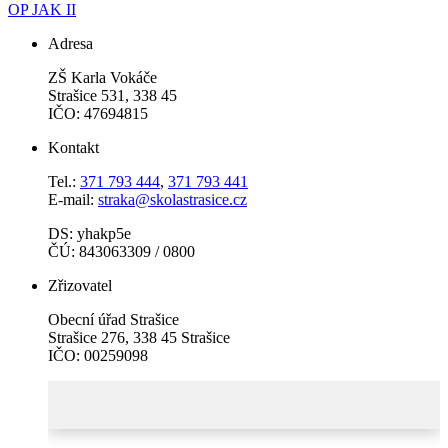
OP JAK II
Adresa
ZŠ Karla Vokáče
Strašice 531, 338 45
IČO: 47694815
Kontakt
Tel.:
371 793 444
,
371 793 441
E-mail:
straka@skolastrasice.cz
DS: yhakp5e
ČÚ: 843063309 / 0800
Zřizovatel
Obecní úřad Strašice
Strašice 276, 338 45 Strašice
IČO: 00259098