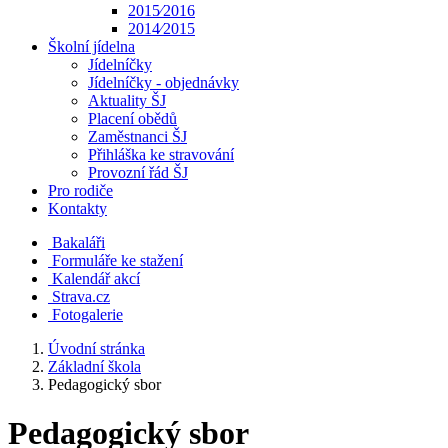
2015⁄2016
2014⁄2015
Školní jídelna
Jídelníčky
Jídelníčky - objednávky
Aktuality ŠJ
Placení obědů
Zaměstnanci ŠJ
Přihláška ke stravování
Provozní řád ŠJ
Pro rodiče
Kontakty
Bakaláři
Formuláře ke stažení
Kalendář akcí
Strava.cz
Fotogalerie
Úvodní stránka
Základní škola
Pedagogický sbor
Pedagogický sbor