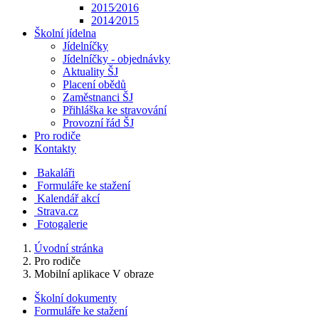
2015⁄2016
2014⁄2015
Školní jídelna
Jídelníčky
Jídelníčky - objednávky
Aktuality ŠJ
Placení obědů
Zaměstnanci ŠJ
Přihláška ke stravování
Provozní řád ŠJ
Pro rodiče
Kontakty
Bakaláři
Formuláře ke stažení
Kalendář akcí
Strava.cz
Fotogalerie
Úvodní stránka
Pro rodiče
Mobilní aplikace V obraze
Školní dokumenty
Formuláře ke stažení