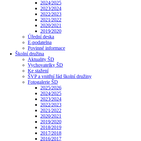
2024⁄2025
2023⁄2024
2022⁄2023
2021⁄2022
2020⁄2021
2019⁄2020
Úřední deska
E-podatelna
Povinné informace
Školní družina
Aktuality ŠD
Vychovatelky ŠD
Ke stažení
ŠVP a vnitřní řád školní družiny
Fotogalerie ŠD
2025⁄2026
2024⁄2025
2023⁄2024
2022⁄2023
2021⁄2022
2020⁄2021
2019⁄2020
2018⁄2019
2017⁄2018
2016⁄2017