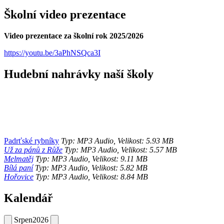
Školní video prezentace
Video prezentace za školní rok 2025/2026
https://youtu.be/3aPhNSQca3I
Hudební nahrávky naší školy
Padrťské rybníky
Typ: MP3 Audio, Velikost: 5.93 MB
Už za pánů z Růže
Typ: MP3 Audio, Velikost: 5.57 MB
Melmatěj
Typ: MP3 Audio, Velikost: 9.11 MB
Bílá paní
Typ: MP3 Audio, Velikost: 5.82 MB
Hořovice
Typ: MP3 Audio, Velikost: 8.84 MB
Kalendář
Srpen
2026