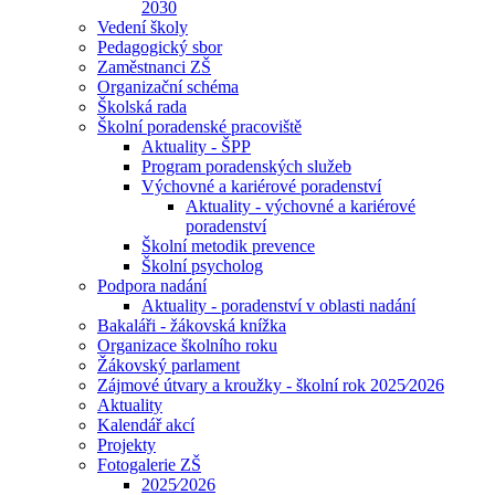
2030
Vedení školy
Pedagogický sbor
Zaměstnanci ZŠ
Organizační schéma
Školská rada
Školní poradenské pracoviště
Aktuality - ŠPP
Program poradenských služeb
Výchovné a kariérové poradenství
Aktuality - výchovné a kariérové
poradenství
Školní metodik prevence
Školní psycholog
Podpora nadání
Aktuality - poradenství v oblasti nadání
Bakaláři - žákovská knížka
Organizace školního roku
Žákovský parlament
Zájmové útvary a kroužky - školní rok 2025⁄2026
Aktuality
Kalendář akcí
Projekty
Fotogalerie ZŠ
2025⁄2026