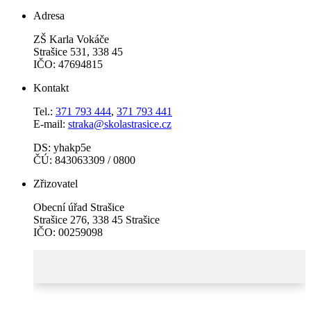
Adresa
ZŠ Karla Vokáče
Strašice 531, 338 45
IČO: 47694815
Kontakt
Tel.:
371 793 444
,
371 793 441
E-mail:
straka@skolastrasice.cz
DS: yhakp5e
ČÚ: 843063309 / 0800
Zřizovatel
Obecní úřad Strašice
Strašice 276, 338 45 Strašice
IČO: 00259098