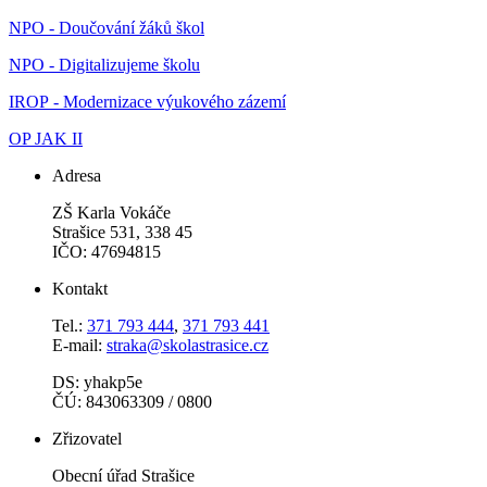
NPO - Doučování žáků škol
NPO - Digitalizujeme školu
IROP - Modernizace výukového zázemí
OP JAK II
Adresa
ZŠ Karla Vokáče
Strašice 531, 338 45
IČO: 47694815
Kontakt
Tel.:
371 793 444
,
371 793 441
E-mail:
straka@skolastrasice.cz
DS: yhakp5e
ČÚ: 843063309 / 0800
Zřizovatel
Obecní úřad Strašice