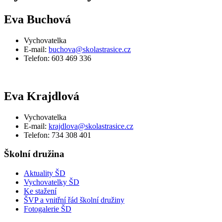
Eva Buchová
Vychovatelka
E-mail:
buchova@skolastrasice.cz
Telefon: 603 469 336
Eva Krajdlová
Vychovatelka
E-mail:
krajdlova@skolastrasice.cz
Telefon: 734 308 401
Školní družina
Aktuality ŠD
Vychovatelky ŠD
Ke stažení
ŠVP a vnitřní řád školní družiny
Fotogalerie ŠD