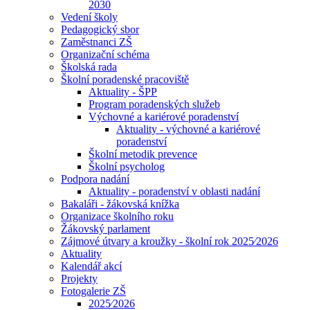
2030
Vedení školy
Pedagogický sbor
Zaměstnanci ZŠ
Organizační schéma
Školská rada
Školní poradenské pracoviště
Aktuality - ŠPP
Program poradenských služeb
Výchovné a kariérové poradenství
Aktuality - výchovné a kariérové
poradenství
Školní metodik prevence
Školní psycholog
Podpora nadání
Aktuality - poradenství v oblasti nadání
Bakaláři - žákovská knížka
Organizace školního roku
Žákovský parlament
Zájmové útvary a kroužky - školní rok 2025⁄2026
Aktuality
Kalendář akcí
Projekty
Fotogalerie ZŠ
2025⁄2026