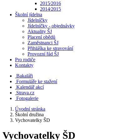
2015⁄2016
2014⁄2015
Školní jídelna
Jídelníčky
Jídelníčky - objednávky
Aktuality ŠJ
Placení obědů
Zaměstnanci ŠJ
Přihláška ke stravování
Provozní řád ŠJ
Pro rodiče
Kontakty
Bakaláři
Formuláře ke stažení
Kalendář akcí
Strava.cz
Fotogalerie
Úvodní stránka
Školní družina
Vychovatelky ŠD
Vychovatelky ŠD