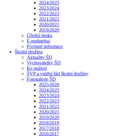
2024⁄2025
2023⁄2024
2022⁄2023
2021⁄2022
2020⁄2021
2019⁄2020
Úřední deska
E-podatelna
Povinné informace
Školní družina
Aktuality ŠD
Vychovatelky ŠD
Ke stažení
ŠVP a vnitřní řád školní družiny
Fotogalerie ŠD
2025⁄2026
2024⁄2025
2023⁄2024
2022⁄2023
2021⁄2022
2020⁄2021
2019⁄2020
2018⁄2019
2017⁄2018
2016⁄2017