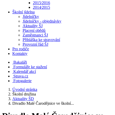
2015⁄2016
2014⁄2015
Školní jídelna
Jídelníčky
Jídelníčky - objednávky
Aktuality ŠJ
Placení obědů
Zaměstnanci ŠJ
Přihláška ke stravování
Provozní řád ŠJ
Pro rodiče
Kontakty
Bakaláři
Formuláře ke stažení
Kalendář akcí
Strava.cz
Fotogalerie
Úvodní stránka
Školní družina
Aktuality ŠD
Divadlo Malé Čarodějnice ve školní...