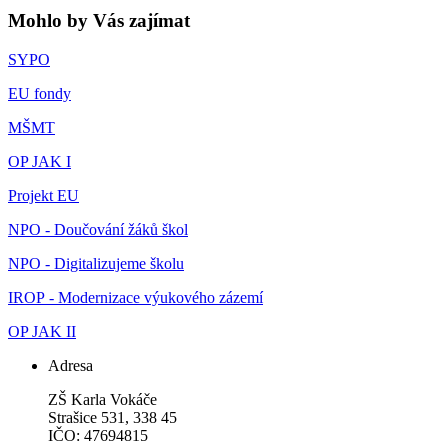
Mohlo by Vás zajímat
SYPO
EU fondy
MŠMT
OP JAK I
Projekt EU
NPO - Doučování žáků škol
NPO - Digitalizujeme školu
IROP - Modernizace výukového zázemí
OP JAK II
Adresa
ZŠ Karla Vokáče
Strašice 531, 338 45
IČO: 47694815