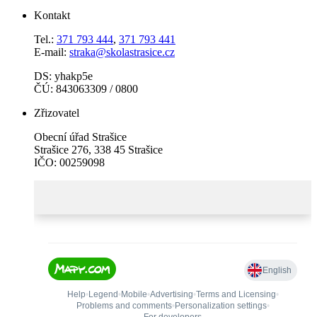
Kontakt
Tel.:
371 793 444
,
371 793 441
E-mail:
straka@skolastrasice.cz
DS: yhakp5e
ČÚ: 843063309 / 0800
Zřizovatel
Obecní úřad Strašice
Strašice 276, 338 45 Strašice
IČO: 00259098