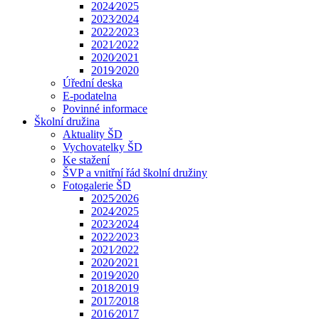
2024⁄2025
2023⁄2024
2022⁄2023
2021⁄2022
2020⁄2021
2019⁄2020
Úřední deska
E-podatelna
Povinné informace
Školní družina
Aktuality ŠD
Vychovatelky ŠD
Ke stažení
ŠVP a vnitřní řád školní družiny
Fotogalerie ŠD
2025⁄2026
2024⁄2025
2023⁄2024
2022⁄2023
2021⁄2022
2020⁄2021
2019⁄2020
2018⁄2019
2017⁄2018
2016⁄2017