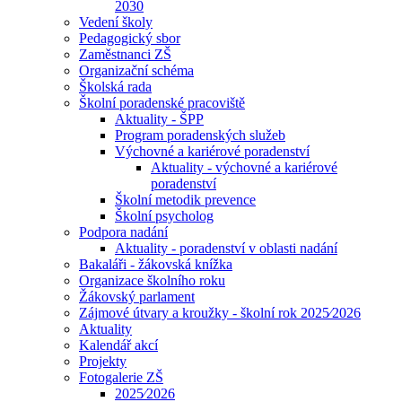
2030
Vedení školy
Pedagogický sbor
Zaměstnanci ZŠ
Organizační schéma
Školská rada
Školní poradenské pracoviště
Aktuality - ŠPP
Program poradenských služeb
Výchovné a kariérové poradenství
Aktuality - výchovné a kariérové
poradenství
Školní metodik prevence
Školní psycholog
Podpora nadání
Aktuality - poradenství v oblasti nadání
Bakaláři - žákovská knížka
Organizace školního roku
Žákovský parlament
Zájmové útvary a kroužky - školní rok 2025⁄2026
Aktuality
Kalendář akcí
Projekty
Fotogalerie ZŠ
2025⁄2026