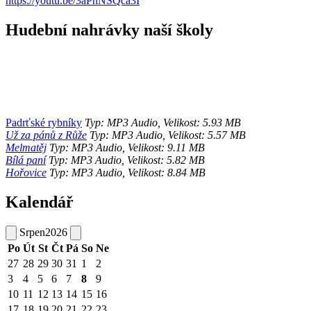
https://youtu.be/3aPhNSQca3I
Hudební nahrávky naší školy
Padrťské rybníky
Typ: MP3 Audio, Velikost: 5.93 MB
Už za pánů z Růže
Typ: MP3 Audio, Velikost: 5.57 MB
Melmatěj
Typ: MP3 Audio, Velikost: 9.11 MB
Bílá paní
Typ: MP3 Audio, Velikost: 5.82 MB
Hořovice
Typ: MP3 Audio, Velikost: 8.84 MB
Kalendář
Srpen
2026
Po
Út
St
Čt
Pá
So
Ne
27
28
29
30
31
1
2
3
4
5
6
7
8
9
10
11
12
13
14
15
16
17
18
19
20
21
22
23