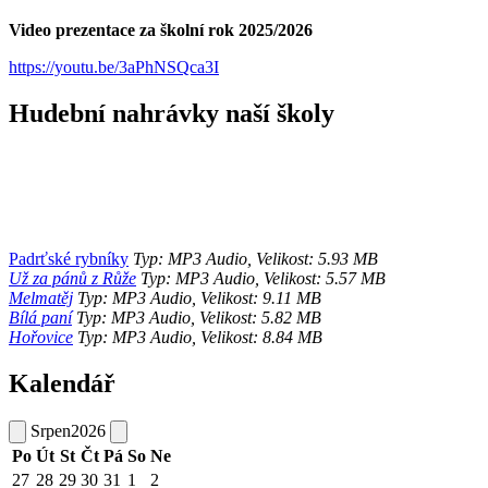
Video prezentace za školní rok 2025/2026
https://youtu.be/3aPhNSQca3I
Hudební nahrávky naší školy
Padrťské rybníky
Typ: MP3 Audio, Velikost: 5.93 MB
Už za pánů z Růže
Typ: MP3 Audio, Velikost: 5.57 MB
Melmatěj
Typ: MP3 Audio, Velikost: 9.11 MB
Bílá paní
Typ: MP3 Audio, Velikost: 5.82 MB
Hořovice
Typ: MP3 Audio, Velikost: 8.84 MB
Kalendář
Srpen
2026
Po
Út
St
Čt
Pá
So
Ne
27
28
29
30
31
1
2