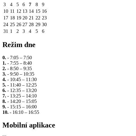
3
4
5
6
7
8
9
10
11
12
13
14
15
16
17
18
19
20
21
22
23
24
25
26
27
28
29
30
31
1
2
3
4
5
6
Režim dne
0.
- 7:05 – 7:50
1.
- 7:55 – 8:40
2.
- 8:50 – 9:35
3.
- 9:50 – 10:35
4.
- 10:45 – 11:30
5.
- 11:40 – 12:25
6.
- 12:35 – 13:20
7.
- 13:25 – 14:10
8.
- 14:20 – 15:05
9.
- 15:15 – 16:00
10.
- 16:10 – 16:55
Mobilní aplikace