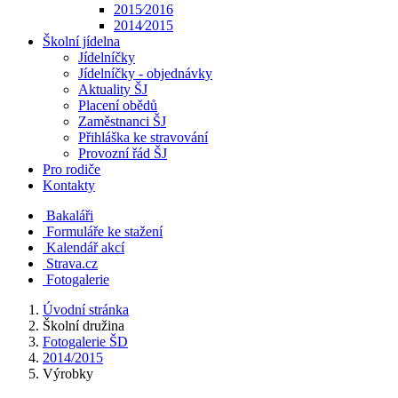
2015⁄2016
2014⁄2015
Školní jídelna
Jídelníčky
Jídelníčky - objednávky
Aktuality ŠJ
Placení obědů
Zaměstnanci ŠJ
Přihláška ke stravování
Provozní řád ŠJ
Pro rodiče
Kontakty
Bakaláři
Formuláře ke stažení
Kalendář akcí
Strava.cz
Fotogalerie
Úvodní stránka
Školní družina
Fotogalerie ŠD
2014/2015
Výrobky