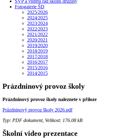
ŠVP a vnitřní řád školní družiny
Fotogalerie ŠD
2025⁄2026
2024⁄2025
2023⁄2024
2022⁄2023
2021⁄2022
2020⁄2021
2019⁄2020
2018⁄2019
2017⁄2018
2016⁄2017
2015⁄2016
2014⁄2015
Prázdninový provoz školy
Prázdninový provoz školy naleznete v příloze
Prázdninový provoz školy 2026.pdf
Typ: PDF dokument, Velikost: 176.08 kB
Školní video prezentace