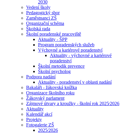
2030
Vedení školy
Pedagogický sbor
Zaměstnanci ZŠ
Organizační schéma
Školská rada
Školní poradenské pracoviště
Aktuality - ŠPP
Program poradenských služeb
Výchovné a kariérové poradenství
Aktuality - výchovné a kariérové
poradenství
Školní metodik prevence
Školní psycholog
Podpora nadání
Aktuality - poradenství v oblasti nadání
Bakaláři - žákovská knížka
Organizace školního roku
Žákovský parlament
Zájmové útvary a kroužky - školní rok 2025⁄2026
Aktuality
Kalendář akcí
Projekty
Fotogalerie ZŠ
2025⁄2026