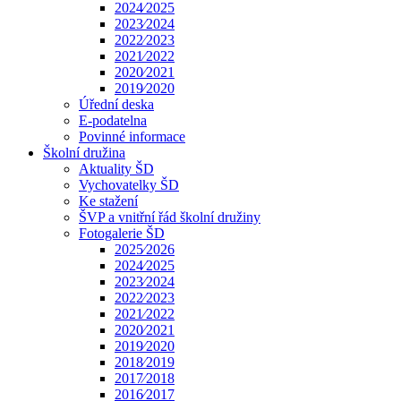
2024⁄2025
2023⁄2024
2022⁄2023
2021⁄2022
2020⁄2021
2019⁄2020
Úřední deska
E-podatelna
Povinné informace
Školní družina
Aktuality ŠD
Vychovatelky ŠD
Ke stažení
ŠVP a vnitřní řád školní družiny
Fotogalerie ŠD
2025⁄2026
2024⁄2025
2023⁄2024
2022⁄2023
2021⁄2022
2020⁄2021
2019⁄2020
2018⁄2019
2017⁄2018
2016⁄2017