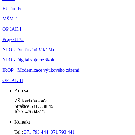
EU fondy
MŠMT
OP JAK I
Projekt EU
NPO - Doučování žáků škol
NPO - Digitalizujeme školu
IROP - Modernizace výukového zázemí
OP JAK II
Adresa
ZŠ Karla Vokáče
Strašice 531, 338 45
IČO: 47694815
Kontakt
Tel.:
371 793 444
,
371 793 441