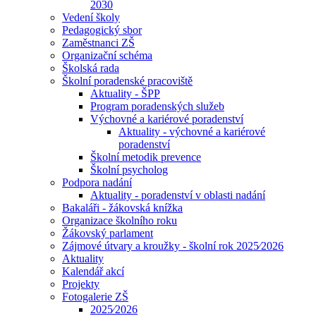
2030
Vedení školy
Pedagogický sbor
Zaměstnanci ZŠ
Organizační schéma
Školská rada
Školní poradenské pracoviště
Aktuality - ŠPP
Program poradenských služeb
Výchovné a kariérové poradenství
Aktuality - výchovné a kariérové
poradenství
Školní metodik prevence
Školní psycholog
Podpora nadání
Aktuality - poradenství v oblasti nadání
Bakaláři - žákovská knížka
Organizace školního roku
Žákovský parlament
Zájmové útvary a kroužky - školní rok 2025⁄2026
Aktuality
Kalendář akcí
Projekty
Fotogalerie ZŠ
2025⁄2026