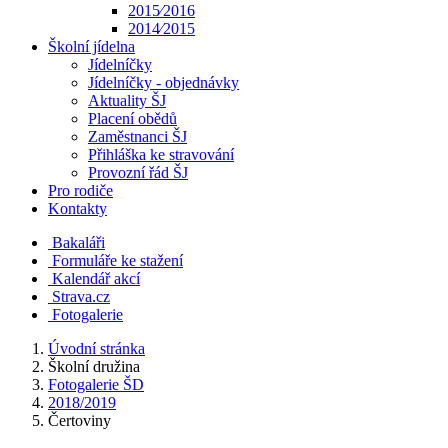
2015⁄2016
2014⁄2015
Školní jídelna
Jídelníčky
Jídelníčky - objednávky
Aktuality ŠJ
Placení obědů
Zaměstnanci ŠJ
Přihláška ke stravování
Provozní řád ŠJ
Pro rodiče
Kontakty
Bakaláři
Formuláře ke stažení
Kalendář akcí
Strava.cz
Fotogalerie
Úvodní stránka
Školní družina
Fotogalerie ŠD
2018/2019
Čertoviny