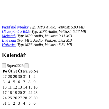
Padrťské rybníky
Typ: MP3 Audio, Velikost: 5.93 MB
Už za pánů z Růže
Typ: MP3 Audio, Velikost: 5.57 MB
Melmatěj
Typ: MP3 Audio, Velikost: 9.11 MB
Bílá paní
Typ: MP3 Audio, Velikost: 5.82 MB
Hořovice
Typ: MP3 Audio, Velikost: 8.84 MB
Kalendář
Srpen
2026
Po
Út
St
Čt
Pá
So
Ne
27
28
29
30
31
1
2
3
4
5
6
7
8
9
10
11
12
13
14
15
16
17
18
19
20
21
22
23
24
25
26
27
28
29
30
31
1
2
3
4
5
6