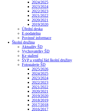
2024⁄2025
2023⁄2024
2022⁄2023
2021⁄2022
2020⁄2021
2019⁄2020
Úřední deska
E-podatelna
Povinné informace
Školní družina
Aktuality ŠD
Vychovatelky ŠD
Ke stažení
ŠVP a vnitřní řád školní družiny
Fotogalerie ŠD
2025⁄2026
2024⁄2025
2023⁄2024
2022⁄2023
2021⁄2022
2020⁄2021
2019⁄2020
2018⁄2019
2017⁄2018
2016⁄2017