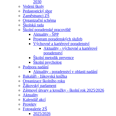
2030
Vedení školy
Pedagogický sbor
Zaměstnanci ZŠ
Organizační schéma
Školská rada
Školní poradenské pracoviště
Aktuality - ŠPP
Program poradenských služeb
Výchovné a kariérové poradenství
Aktuality - výchovné a kariérové
poradenství
Školní metodik prevence
Školní psycholog
Podpora nadání
Aktuality - poradenství v oblasti nadání
Bakaláři - žákovská knížka
Organizace školního roku
Žákovský parlament
Zájmové útvary a kroužky - školní rok 2025⁄2026
Aktuality
Kalendář akcí
Projekty
Fotogalerie ZŠ
2025⁄2026