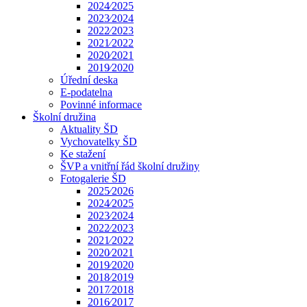
2024⁄2025
2023⁄2024
2022⁄2023
2021⁄2022
2020⁄2021
2019⁄2020
Úřední deska
E-podatelna
Povinné informace
Školní družina
Aktuality ŠD
Vychovatelky ŠD
Ke stažení
ŠVP a vnitřní řád školní družiny
Fotogalerie ŠD
2025⁄2026
2024⁄2025
2023⁄2024
2022⁄2023
2021⁄2022
2020⁄2021
2019⁄2020
2018⁄2019
2017⁄2018
2016⁄2017