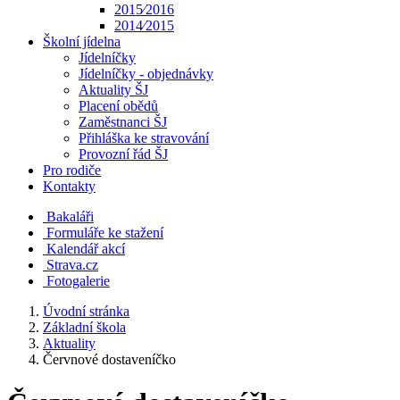
2015⁄2016
2014⁄2015
Školní jídelna
Jídelníčky
Jídelníčky - objednávky
Aktuality ŠJ
Placení obědů
Zaměstnanci ŠJ
Přihláška ke stravování
Provozní řád ŠJ
Pro rodiče
Kontakty
Bakaláři
Formuláře ke stažení
Kalendář akcí
Strava.cz
Fotogalerie
Úvodní stránka
Základní škola
Aktuality
Červnové dostaveníčko