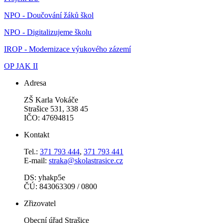
NPO - Doučování žáků škol
NPO - Digitalizujeme školu
IROP - Modernizace výukového zázemí
OP JAK II
Adresa
ZŠ Karla Vokáče
Strašice 531, 338 45
IČO: 47694815
Kontakt
Tel.:
371 793 444
,
371 793 441
E-mail:
straka@skolastrasice.cz
DS: yhakp5e
ČÚ: 843063309 / 0800
Zřizovatel
Obecní úřad Strašice