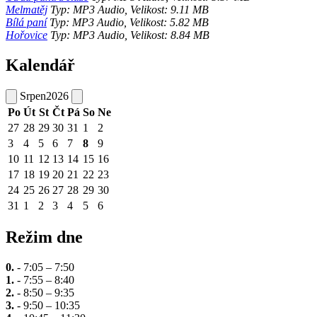
Melmatěj
Typ: MP3 Audio, Velikost: 9.11 MB
Bílá paní
Typ: MP3 Audio, Velikost: 5.82 MB
Hořovice
Typ: MP3 Audio, Velikost: 8.84 MB
Kalendář
Srpen
2026
Po
Út
St
Čt
Pá
So
Ne
27
28
29
30
31
1
2
3
4
5
6
7
8
9
10
11
12
13
14
15
16
17
18
19
20
21
22
23
24
25
26
27
28
29
30
31
1
2
3
4
5
6
Režim dne
0.
- 7:05 – 7:50
1.
- 7:55 – 8:40
2.
- 8:50 – 9:35
3.
- 9:50 – 10:35