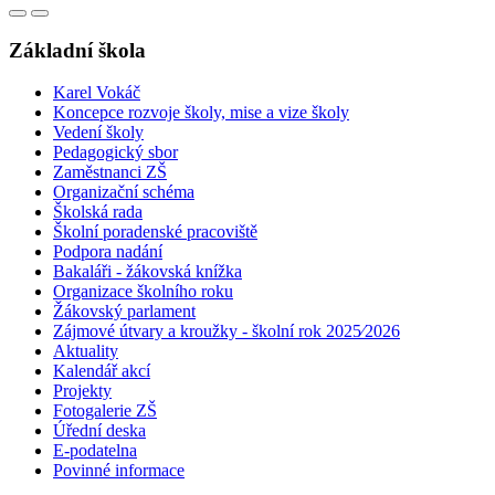
Základní škola
Karel Vokáč
Koncepce rozvoje školy, mise a vize školy
Vedení školy
Pedagogický sbor
Zaměstnanci ZŠ
Organizační schéma
Školská rada
Školní poradenské pracoviště
Podpora nadání
Bakaláři - žákovská knížka
Organizace školního roku
Žákovský parlament
Zájmové útvary a kroužky - školní rok 2025⁄2026
Aktuality
Kalendář akcí
Projekty
Fotogalerie ZŠ
Úřední deska
E-podatelna
Povinné informace