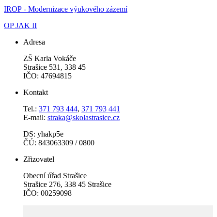
IROP - Modernizace výukového zázemí
OP JAK II
Adresa
ZŠ Karla Vokáče
Strašice 531, 338 45
IČO: 47694815
Kontakt
Tel.:
371 793 444
,
371 793 441
E-mail:
straka@skolastrasice.cz
DS: yhakp5e
ČÚ: 843063309 / 0800
Zřizovatel
Obecní úřad Strašice
Strašice 276, 338 45 Strašice
IČO: 00259098