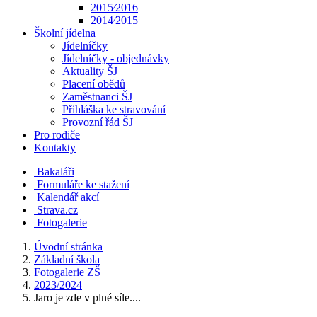
2015⁄2016
2014⁄2015
Školní jídelna
Jídelníčky
Jídelníčky - objednávky
Aktuality ŠJ
Placení obědů
Zaměstnanci ŠJ
Přihláška ke stravování
Provozní řád ŠJ
Pro rodiče
Kontakty
Bakaláři
Formuláře ke stažení
Kalendář akcí
Strava.cz
Fotogalerie
Úvodní stránka
Základní škola
Fotogalerie ZŠ
2023/2024
Jaro je zde v plné síle....