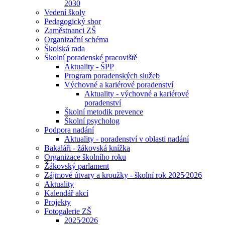
2030
Vedení školy
Pedagogický sbor
Zaměstnanci ZŠ
Organizační schéma
Školská rada
Školní poradenské pracoviště
Aktuality - ŠPP
Program poradenských služeb
Výchovné a kariérové poradenství
Aktuality - výchovné a kariérové
poradenství
Školní metodik prevence
Školní psycholog
Podpora nadání
Aktuality - poradenství v oblasti nadání
Bakaláři - žákovská knížka
Organizace školního roku
Žákovský parlament
Zájmové útvary a kroužky - školní rok 2025⁄2026
Aktuality
Kalendář akcí
Projekty
Fotogalerie ZŠ
2025⁄2026