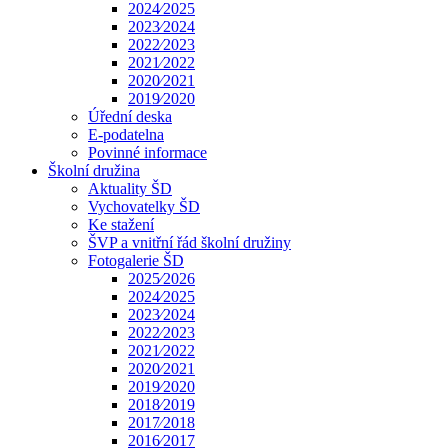
2024⁄2025
2023⁄2024
2022⁄2023
2021⁄2022
2020⁄2021
2019⁄2020
Úřední deska
E-podatelna
Povinné informace
Školní družina
Aktuality ŠD
Vychovatelky ŠD
Ke stažení
ŠVP a vnitřní řád školní družiny
Fotogalerie ŠD
2025⁄2026
2024⁄2025
2023⁄2024
2022⁄2023
2021⁄2022
2020⁄2021
2019⁄2020
2018⁄2019
2017⁄2018
2016⁄2017