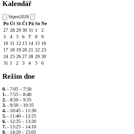
Kalendář
Srpen
2026
Po
Út
St
Čt
Pá
So
Ne
27
28
29
30
31
1
2
3
4
5
6
7
8
9
10
11
12
13
14
15
16
17
18
19
20
21
22
23
24
25
26
27
28
29
30
31
1
2
3
4
5
6
Režim dne
0.
- 7:05 – 7:50
1.
- 7:55 – 8:40
2.
- 8:50 – 9:35
3.
- 9:50 – 10:35
4.
- 10:45 – 11:30
5.
- 11:40 – 12:25
6.
- 12:35 – 13:20
7.
- 13:25 – 14:10
8.
- 14:20 – 15:05