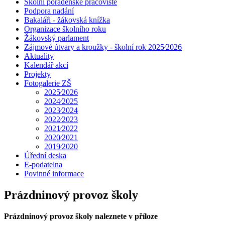
Školní poradenské pracoviště
Podpora nadání
Bakaláři - žákovská knížka
Organizace školního roku
Žákovský parlament
Zájmové útvary a kroužky - školní rok 2025⁄2026
Aktuality
Kalendář akcí
Projekty
Fotogalerie ZŠ
2025⁄2026
2024⁄2025
2023⁄2024
2022⁄2023
2021⁄2022
2020⁄2021
2019⁄2020
Úřední deska
E-podatelna
Povinné informace
Prázdninový provoz školy
Prázdninový provoz školy naleznete v příloze