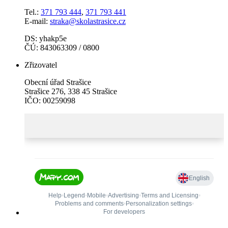
Tel.:
371 793 444
,
371 793 441
E-mail:
straka@skolastrasice.cz
DS: yhakp5e
ČÚ: 843063309 / 0800
Zřizovatel
Obecní úřad Strašice
Strašice 276, 338 45 Strašice
IČO: 00259098