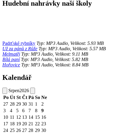
Hudební nahrávky naší školy
Padrťské rybníky
Typ: MP3 Audio, Velikost: 5.93 MB
Už za pánů z Růže
Typ: MP3 Audio, Velikost: 5.57 MB
Melmatěj
Typ: MP3 Audio, Velikost: 9.11 MB
Bílá paní
Typ: MP3 Audio, Velikost: 5.82 MB
Hořovice
Typ: MP3 Audio, Velikost: 8.84 MB
Kalendář
Srpen
2026
Po
Út
St
Čt
Pá
So
Ne
27
28
29
30
31
1
2
3
4
5
6
7
8
9
10
11
12
13
14
15
16
17
18
19
20
21
22
23
24
25
26
27
28
29
30