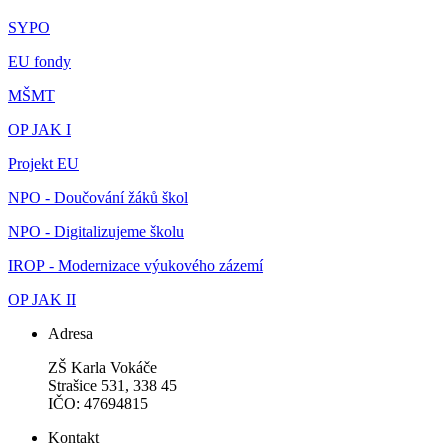
SYPO
EU fondy
MŠMT
OP JAK I
Projekt EU
NPO - Doučování žáků škol
NPO - Digitalizujeme školu
IROP - Modernizace výukového zázemí
OP JAK II
Adresa
ZŠ Karla Vokáče
Strašice 531, 338 45
IČO: 47694815
Kontakt