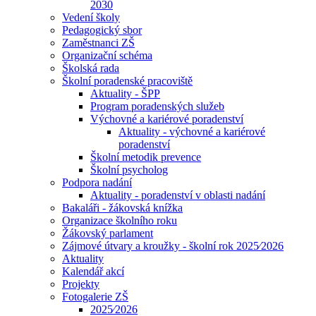
2030
Vedení školy
Pedagogický sbor
Zaměstnanci ZŠ
Organizační schéma
Školská rada
Školní poradenské pracoviště
Aktuality - ŠPP
Program poradenských služeb
Výchovné a kariérové poradenství
Aktuality - výchovné a kariérové
poradenství
Školní metodik prevence
Školní psycholog
Podpora nadání
Aktuality - poradenství v oblasti nadání
Bakaláři - žákovská knížka
Organizace školního roku
Žákovský parlament
Zájmové útvary a kroužky - školní rok 2025⁄2026
Aktuality
Kalendář akcí
Projekty
Fotogalerie ZŠ
2025⁄2026