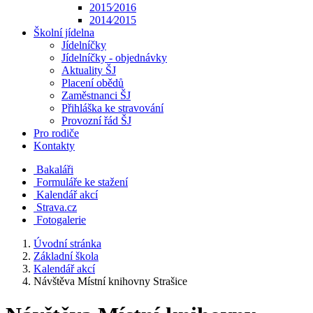
2015⁄2016
2014⁄2015
Školní jídelna
Jídelníčky
Jídelníčky - objednávky
Aktuality ŠJ
Placení obědů
Zaměstnanci ŠJ
Přihláška ke stravování
Provozní řád ŠJ
Pro rodiče
Kontakty
Bakaláři
Formuláře ke stažení
Kalendář akcí
Strava.cz
Fotogalerie
Úvodní stránka
Základní škola
Kalendář akcí
Návštěva Místní knihovny Strašice