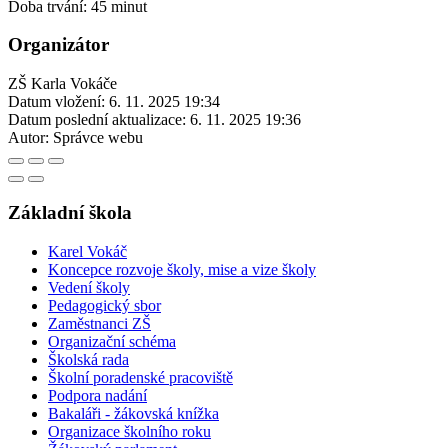
Doba trvání: 45 minut
Organizátor
ZŠ Karla Vokáče
Datum vložení:
6. 11. 2025 19:34
Datum poslední aktualizace:
6. 11. 2025 19:36
Autor:
Správce webu
Základní škola
Karel Vokáč
Koncepce rozvoje školy, mise a vize školy
Vedení školy
Pedagogický sbor
Zaměstnanci ZŠ
Organizační schéma
Školská rada
Školní poradenské pracoviště
Podpora nadání
Bakaláři - žákovská knížka
Organizace školního roku