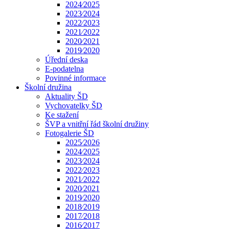
2024⁄2025
2023⁄2024
2022⁄2023
2021⁄2022
2020⁄2021
2019⁄2020
Úřední deska
E-podatelna
Povinné informace
Školní družina
Aktuality ŠD
Vychovatelky ŠD
Ke stažení
ŠVP a vnitřní řád školní družiny
Fotogalerie ŠD
2025⁄2026
2024⁄2025
2023⁄2024
2022⁄2023
2021⁄2022
2020⁄2021
2019⁄2020
2018⁄2019
2017⁄2018
2016⁄2017