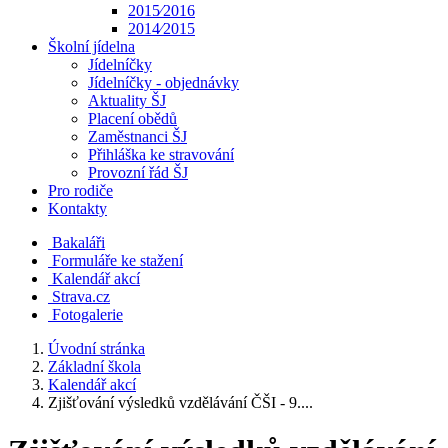
2015⁄2016
2014⁄2015
Školní jídelna
Jídelníčky
Jídelníčky - objednávky
Aktuality ŠJ
Placení obědů
Zaměstnanci ŠJ
Přihláška ke stravování
Provozní řád ŠJ
Pro rodiče
Kontakty
Bakaláři
Formuláře ke stažení
Kalendář akcí
Strava.cz
Fotogalerie
Úvodní stránka
Základní škola
Kalendář akcí
Zjišťování výsledků vzdělávání ČŠI - 9....