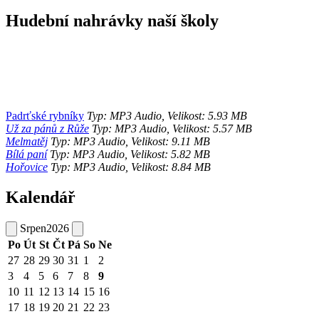
Hudební nahrávky naší školy
Padrťské rybníky
Typ: MP3 Audio, Velikost: 5.93 MB
Už za pánů z Růže
Typ: MP3 Audio, Velikost: 5.57 MB
Melmatěj
Typ: MP3 Audio, Velikost: 9.11 MB
Bílá paní
Typ: MP3 Audio, Velikost: 5.82 MB
Hořovice
Typ: MP3 Audio, Velikost: 8.84 MB
Kalendář
Srpen
2026
Po
Út
St
Čt
Pá
So
Ne
27
28
29
30
31
1
2
3
4
5
6
7
8
9
10
11
12
13
14
15
16
17
18
19
20
21
22
23