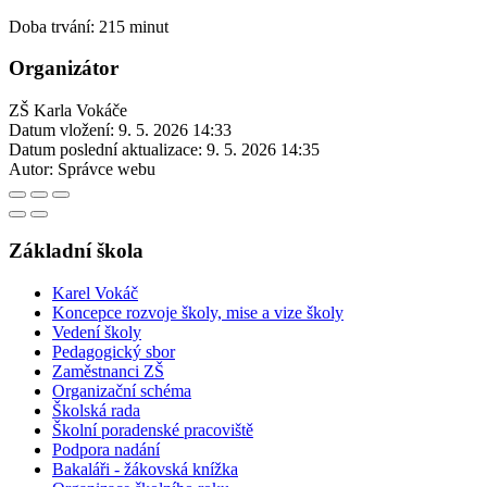
Doba trvání: 215 minut
Organizátor
ZŠ Karla Vokáče
Datum vložení:
9. 5. 2026 14:33
Datum poslední aktualizace:
9. 5. 2026 14:35
Autor:
Správce webu
Základní škola
Karel Vokáč
Koncepce rozvoje školy, mise a vize školy
Vedení školy
Pedagogický sbor
Zaměstnanci ZŠ
Organizační schéma
Školská rada
Školní poradenské pracoviště
Podpora nadání
Bakaláři - žákovská knížka