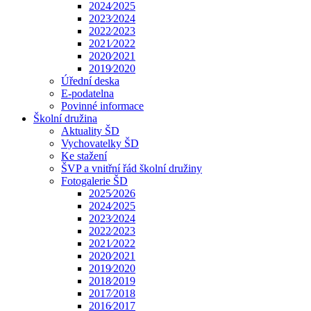
2024⁄2025
2023⁄2024
2022⁄2023
2021⁄2022
2020⁄2021
2019⁄2020
Úřední deska
E-podatelna
Povinné informace
Školní družina
Aktuality ŠD
Vychovatelky ŠD
Ke stažení
ŠVP a vnitřní řád školní družiny
Fotogalerie ŠD
2025⁄2026
2024⁄2025
2023⁄2024
2022⁄2023
2021⁄2022
2020⁄2021
2019⁄2020
2018⁄2019
2017⁄2018
2016⁄2017