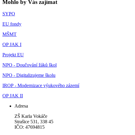
Mohlo by Vás zajímat
SYPO
EU fondy
MŠMT
OP JAK I
Projekt EU
NPO - Doučování žáků škol
NPO - Digitalizujeme školu
IROP - Modernizace výukového zázemí
OP JAK II
Adresa
ZŠ Karla Vokáče
Strašice 531, 338 45
IČO: 47694815