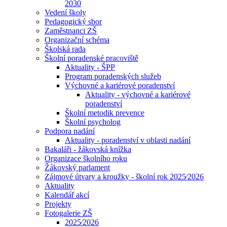
2030
Vedení školy
Pedagogický sbor
Zaměstnanci ZŠ
Organizační schéma
Školská rada
Školní poradenské pracoviště
Aktuality - ŠPP
Program poradenských služeb
Výchovné a kariérové poradenství
Aktuality - výchovné a kariérové
poradenství
Školní metodik prevence
Školní psycholog
Podpora nadání
Aktuality - poradenství v oblasti nadání
Bakaláři - žákovská knížka
Organizace školního roku
Žákovský parlament
Zájmové útvary a kroužky - školní rok 2025⁄2026
Aktuality
Kalendář akcí
Projekty
Fotogalerie ZŠ
2025⁄2026