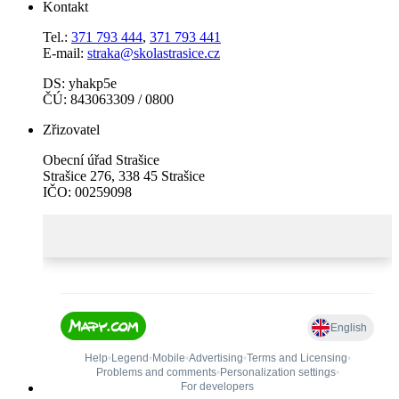
Kontakt
Tel.:
371 793 444
,
371 793 441
E-mail:
straka@skolastrasice.cz
DS: yhakp5e
ČÚ: 843063309 / 0800
Zřizovatel
Obecní úřad Strašice
Strašice 276, 338 45 Strašice
IČO: 00259098