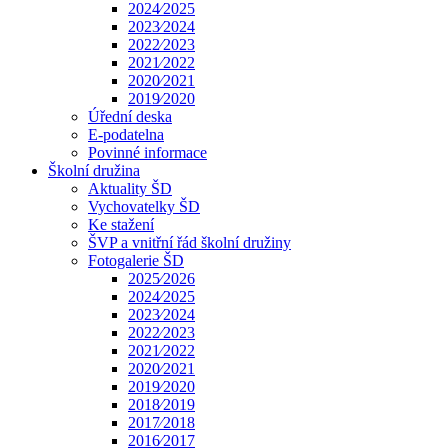
2024⁄2025
2023⁄2024
2022⁄2023
2021⁄2022
2020⁄2021
2019⁄2020
Úřední deska
E-podatelna
Povinné informace
Školní družina
Aktuality ŠD
Vychovatelky ŠD
Ke stažení
ŠVP a vnitřní řád školní družiny
Fotogalerie ŠD
2025⁄2026
2024⁄2025
2023⁄2024
2022⁄2023
2021⁄2022
2020⁄2021
2019⁄2020
2018⁄2019
2017⁄2018
2016⁄2017