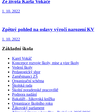
Ze života Karla Vokáče
1. 10. 2022
Zpětný pohled na oslavy výročí narození KV
1. 10. 2022
Základní škola
Karel Vokáč
Koncepce rozvoje školy, mise a vize školy
Vedení školy
Pedagogický sbor
Zaměstnanci ZŠ
Organizační schéma
Školská rada
Školní poradenské pracoviště
Podpora nadání
Bakaláři - žákovská knížka
Organizace školního roku
Žákovský parlament