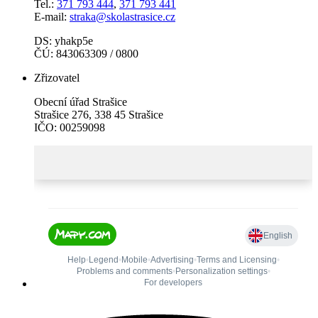
Tel.:
371 793 444
,
371 793 441
E-mail:
straka@skolastrasice.cz
DS: yhakp5e
ČÚ: 843063309 / 0800
Zřizovatel
Obecní úřad Strašice
Strašice 276, 338 45 Strašice
IČO: 00259098