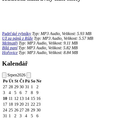
Padrťské rybníky
Typ: MP3 Audio, Velikost: 5.93 MB
Už za pánů z Růže
Typ: MP3 Audio, Velikost: 5.57 MB
Melmatěj
Typ: MP3 Audio, Velikost: 9.11 MB
Bílá paní
Typ: MP3 Audio, Velikost: 5.82 MB
Hořovice
Typ: MP3 Audio, Velikost: 8.84 MB
Kalendář
Srpen
2026
Po
Út
St
Čt
Pá
So
Ne
27
28
29
30
31
1
2
3
4
5
6
7
8
9
10
11
12
13
14
15
16
17
18
19
20
21
22
23
24
25
26
27
28
29
30
31
1
2
3
4
5
6