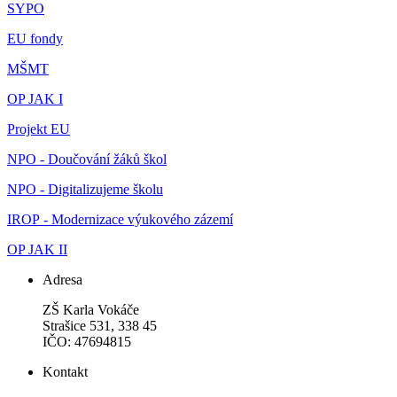
SYPO
EU fondy
MŠMT
OP JAK I
Projekt EU
NPO - Doučování žáků škol
NPO - Digitalizujeme školu
IROP - Modernizace výukového zázemí
OP JAK II
Adresa
ZŠ Karla Vokáče
Strašice 531, 338 45
IČO: 47694815
Kontakt