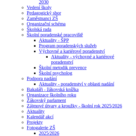
2030
Vedení školy
Pedagogický sbor
Zaměstnanci ZŠ
Organizační schéma
Školská rada
Školní poradenské pracoviště
Aktuality - ŠPP
Program poradenských služeb
Výchovné a kariérové poradenství
Aktuality - výchovné a kariérové
poradenství
Školní metodik prevence
Školní psycholog
Podpora nadání
Aktuality - poradenství v oblasti nadání
Bakaláři - žákovská knížka
Organizace školního roku
Žákovský parlament
Zájmové útvary a kroužky - školní rok 2025⁄2026
Aktuality
Kalendář akcí
Projekty
Fotogalerie ZŠ
2025⁄2026