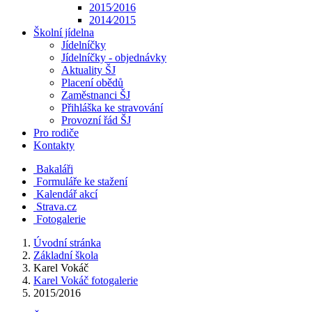
2015⁄2016
2014⁄2015
Školní jídelna
Jídelníčky
Jídelníčky - objednávky
Aktuality ŠJ
Placení obědů
Zaměstnanci ŠJ
Přihláška ke stravování
Provozní řád ŠJ
Pro rodiče
Kontakty
Bakaláři
Formuláře ke stažení
Kalendář akcí
Strava.cz
Fotogalerie
Úvodní stránka
Základní škola
Karel Vokáč
Karel Vokáč fotogalerie
2015/2016