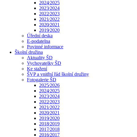
2024⁄2025
2023⁄2024
2022⁄2023
2021⁄2022
2020⁄2021
2019⁄2020
Úřední deska
E-podatelna
Povinné informace
Školní družina
Aktuality ŠD
Vychovatelky ŠD
Ke stažení
ŠVP a vnitřní řád školní družiny
Fotogalerie ŠD
2025⁄2026
2024⁄2025
2023⁄2024
2022⁄2023
2021⁄2022
2020⁄2021
2019⁄2020
2018⁄2019
2017⁄2018
2016⁄2017