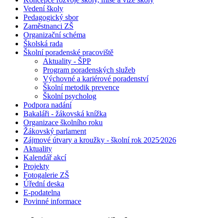
Vedení školy
Pedagogický sbor
Zaměstnanci ZŠ
Organizační schéma
Školská rada
Školní poradenské pracoviště
Aktuality - ŠPP
Program poradenských služeb
Výchovné a kariérové poradenství
Školní metodik prevence
Školní psycholog
Podpora nadání
Bakaláři - žákovská knížka
Organizace školního roku
Žákovský parlament
Zájmové útvary a kroužky - školní rok 2025⁄2026
Aktuality
Kalendář akcí
Projekty
Fotogalerie ZŠ
Úřední deska
E-podatelna
Povinné informace