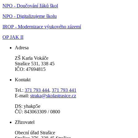
NPO - Doučování žáků škol
NPO - Digitalizujeme školu
IROP - Modernizace výukového zázemí
OP JAK II
Adresa
ZŠ Karla Vokáče
Strašice 531, 338 45
IČO: 47694815
Kontakt
Tel.:
371 793 444
,
371 793 441
E-mail:
straka@skolastrasice.cz
DS: yhakp5e
ČÚ: 843063309 / 0800
Zřizovatel
Obecní úřad Strašice