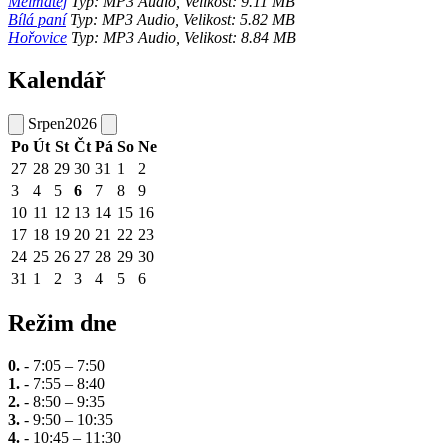
Melmatěj
Typ: MP3 Audio, Velikost: 9.11 MB
Bílá paní
Typ: MP3 Audio, Velikost: 5.82 MB
Hořovice
Typ: MP3 Audio, Velikost: 8.84 MB
Kalendář
Srpen
2026
Po
Út
St
Čt
Pá
So
Ne
27
28
29
30
31
1
2
3
4
5
6
7
8
9
10
11
12
13
14
15
16
17
18
19
20
21
22
23
24
25
26
27
28
29
30
31
1
2
3
4
5
6
Režim dne
0.
- 7:05 – 7:50
1.
- 7:55 – 8:40
2.
- 8:50 – 9:35
3.
- 9:50 – 10:35
4.
- 10:45 – 11:30