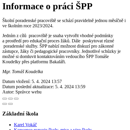
Informace o práci ŠPP
Školní poradenské pracoviště se schází pravidelně jednou měsíčně i
ve školním roce 2023/2024.
Jedním z cílů pracoviště je snaha vytvořit vhodné podmínky
a prostředí pro edukační proces žáků. Dále poskytovat různé
poradenské služby. ŠPP nabízí možnost diskuzí pro zákonné
zástupce, žáky či pedagogické pracovníky. Jednotlivé schůzky je
možné si domluvit kontaktováním vedoucího ŠPP Tomáše
Koudelky přes platformu Bakaláři.
Mgr. Tomáš Koudelka
Datum vložení:
5. 4. 2024 13:57
Datum poslední aktualizace:
5. 4. 2024 13:59
Autor:
Správce webu
Základní škola
Karel Vokáč
Koncepce rozvoje školy, mise a vize školy