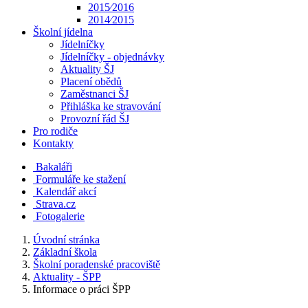
2015⁄2016
2014⁄2015
Školní jídelna
Jídelníčky
Jídelníčky - objednávky
Aktuality ŠJ
Placení obědů
Zaměstnanci ŠJ
Přihláška ke stravování
Provozní řád ŠJ
Pro rodiče
Kontakty
Bakaláři
Formuláře ke stažení
Kalendář akcí
Strava.cz
Fotogalerie
Úvodní stránka
Základní škola
Školní poradenské pracoviště
Aktuality - ŠPP
Informace o práci ŠPP