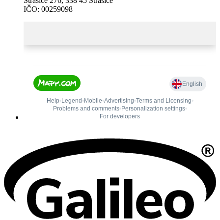
Strašice 276, 338 45 Strašice
IČO: 00259098