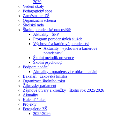
2030
Vedení školy
Pedagogický sbor
Zaměstnanci ZŠ
Organizační schéma
Školská rada
Školní poradenské pracoviště
Aktuality - ŠPP
Program poradenských služeb
Výchovné a kariérové poradenství
Aktuality - výchovné a kariérové
poradenství
Školní metodik prevence
Školní psycholog
Podpora nadání
Aktuality - poradenství v oblasti nadání
Bakaláři - žákovská knížka
Organizace školního roku
Žákovský parlament
Zájmové útvary a kroužky - školní rok 2025⁄2026
Aktuality
Kalendář akcí
Projekty
Fotogalerie ZŠ
2025⁄2026