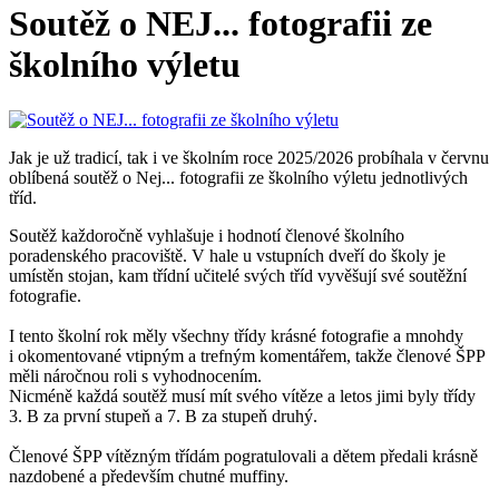
Soutěž o NEJ... fotografii ze
školního výletu
Jak je už tradicí, tak i ve školním roce 2025/2026 probíhala v červnu
oblíbená soutěž o Nej... fotografii ze školního výletu jednotlivých
tříd.
Soutěž každoročně vyhlašuje i hodnotí členové školního
poradenského pracoviště. V hale u vstupních dveří do školy je
umístěn stojan, kam třídní učitelé svých tříd vyvěšují své soutěžní
fotografie.
I tento školní rok měly všechny třídy krásné fotografie a mnohdy
i okomentované vtipným a trefným komentářem, takže členové ŠPP
měli náročnou roli s vyhodnocením.
Nicméně každá soutěž musí mít svého vítěze a letos jimi byly třídy
3. B za první stupeň a 7. B za stupeň druhý.
Členové ŠPP vítězným třídám pogratulovali a dětem předali krásně
nazdobené a především chutné muffiny.