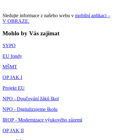
Sledujte informace z našeho webu v
mobilní aplikaci –
V OBRAZE.
Mohlo by Vás zajímat
SYPO
EU fondy
MŠMT
OP JAK I
Projekt EU
NPO - Doučování žáků škol
NPO - Digitalizujeme školu
IROP - Modernizace výukového zázemí
OP JAK II