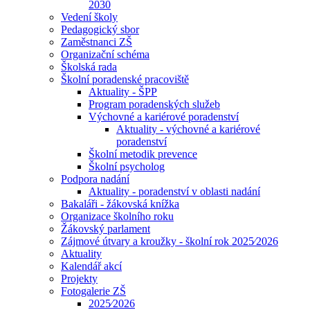
2030
Vedení školy
Pedagogický sbor
Zaměstnanci ZŠ
Organizační schéma
Školská rada
Školní poradenské pracoviště
Aktuality - ŠPP
Program poradenských služeb
Výchovné a kariérové poradenství
Aktuality - výchovné a kariérové
poradenství
Školní metodik prevence
Školní psycholog
Podpora nadání
Aktuality - poradenství v oblasti nadání
Bakaláři - žákovská knížka
Organizace školního roku
Žákovský parlament
Zájmové útvary a kroužky - školní rok 2025⁄2026
Aktuality
Kalendář akcí
Projekty
Fotogalerie ZŠ
2025⁄2026