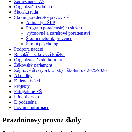
Zaměstnanci ZŠ
Organizační schéma
Školská rada
Školní poradenské pracoviště
Aktuality - ŠPP
Program poradenských služeb
Výchovné a kariérové poradenství
Školní metodik prevence
Školní psycholog
Podpora nadání
Bakaláři - žákovská knížka
Organizace školního roku
Žákovský parlament
Zájmové útvary a kroužky - školní rok 2025⁄2026
Aktuality
Kalendář akcí
Projekty
Fotogalerie ZŠ
Úřední deska
E-podatelna
Povinné informace
Prázdninový provoz školy