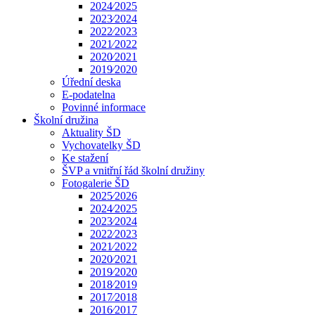
2024⁄2025
2023⁄2024
2022⁄2023
2021⁄2022
2020⁄2021
2019⁄2020
Úřední deska
E-podatelna
Povinné informace
Školní družina
Aktuality ŠD
Vychovatelky ŠD
Ke stažení
ŠVP a vnitřní řád školní družiny
Fotogalerie ŠD
2025⁄2026
2024⁄2025
2023⁄2024
2022⁄2023
2021⁄2022
2020⁄2021
2019⁄2020
2018⁄2019
2017⁄2018
2016⁄2017