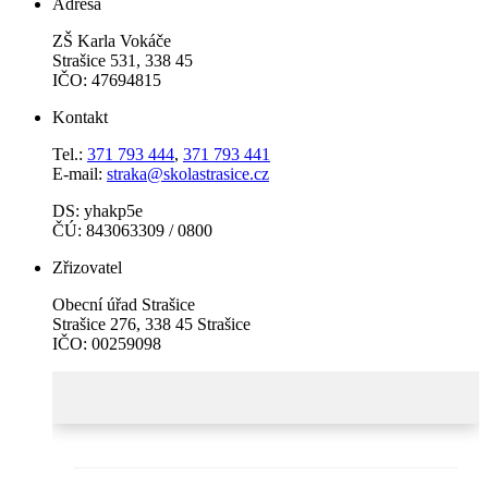
Adresa
ZŠ Karla Vokáče
Strašice 531, 338 45
IČO: 47694815
Kontakt
Tel.:
371 793 444
,
371 793 441
E-mail:
straka@skolastrasice.cz
DS: yhakp5e
ČÚ: 843063309 / 0800
Zřizovatel
Obecní úřad Strašice
Strašice 276, 338 45 Strašice
IČO: 00259098