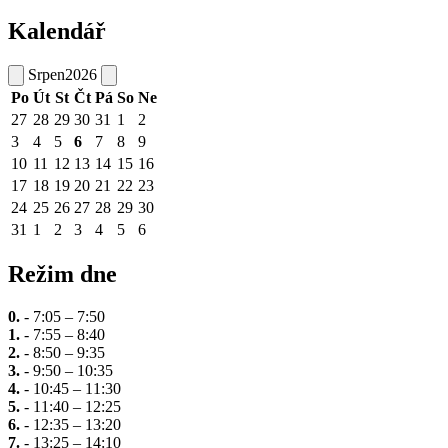
Kalendář
Srpen
2026
Po
Út
St
Čt
Pá
So
Ne
27
28
29
30
31
1
2
3
4
5
6
7
8
9
10
11
12
13
14
15
16
17
18
19
20
21
22
23
24
25
26
27
28
29
30
31
1
2
3
4
5
6
Režim dne
0.
- 7:05 – 7:50
1.
- 7:55 – 8:40
2.
- 8:50 – 9:35
3.
- 9:50 – 10:35
4.
- 10:45 – 11:30
5.
- 11:40 – 12:25
6.
- 12:35 – 13:20
7.
- 13:25 – 14:10