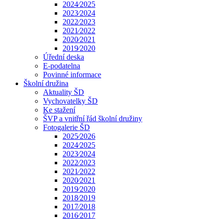
2024⁄2025
2023⁄2024
2022⁄2023
2021⁄2022
2020⁄2021
2019⁄2020
Úřední deska
E-podatelna
Povinné informace
Školní družina
Aktuality ŠD
Vychovatelky ŠD
Ke stažení
ŠVP a vnitřní řád školní družiny
Fotogalerie ŠD
2025⁄2026
2024⁄2025
2023⁄2024
2022⁄2023
2021⁄2022
2020⁄2021
2019⁄2020
2018⁄2019
2017⁄2018
2016⁄2017