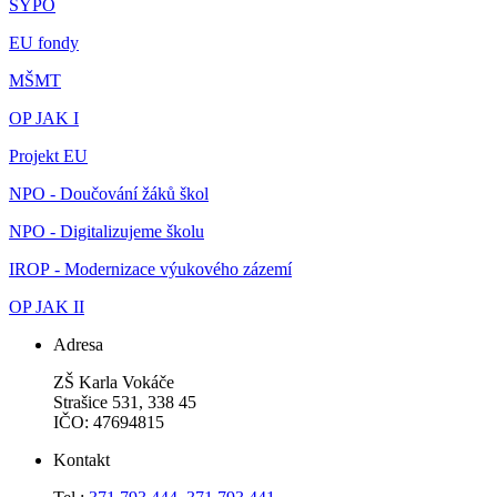
SYPO
EU fondy
MŠMT
OP JAK I
Projekt EU
NPO - Doučování žáků škol
NPO - Digitalizujeme školu
IROP - Modernizace výukového zázemí
OP JAK II
Adresa
ZŠ Karla Vokáče
Strašice 531, 338 45
IČO: 47694815
Kontakt