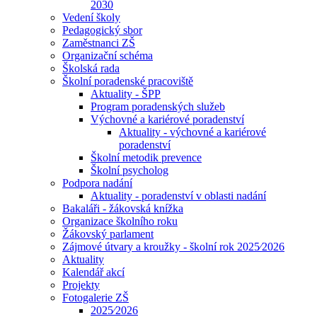
2030
Vedení školy
Pedagogický sbor
Zaměstnanci ZŠ
Organizační schéma
Školská rada
Školní poradenské pracoviště
Aktuality - ŠPP
Program poradenských služeb
Výchovné a kariérové poradenství
Aktuality - výchovné a kariérové
poradenství
Školní metodik prevence
Školní psycholog
Podpora nadání
Aktuality - poradenství v oblasti nadání
Bakaláři - žákovská knížka
Organizace školního roku
Žákovský parlament
Zájmové útvary a kroužky - školní rok 2025⁄2026
Aktuality
Kalendář akcí
Projekty
Fotogalerie ZŠ
2025⁄2026