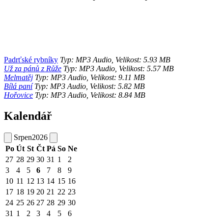
Padrťské rybníky
Typ: MP3 Audio, Velikost: 5.93 MB
Už za pánů z Růže
Typ: MP3 Audio, Velikost: 5.57 MB
Melmatěj
Typ: MP3 Audio, Velikost: 9.11 MB
Bílá paní
Typ: MP3 Audio, Velikost: 5.82 MB
Hořovice
Typ: MP3 Audio, Velikost: 8.84 MB
Kalendář
Srpen
2026
Po
Út
St
Čt
Pá
So
Ne
27
28
29
30
31
1
2
3
4
5
6
7
8
9
10
11
12
13
14
15
16
17
18
19
20
21
22
23
24
25
26
27
28
29
30
31
1
2
3
4
5
6