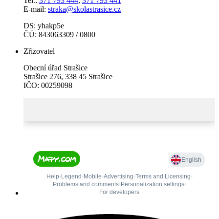
Tel.:
371 793 444
,
371 793 441
E-mail:
straka@skolastrasice.cz
DS: yhakp5e
ČÚ: 843063309 / 0800
Zřizovatel
Obecní úřad Strašice
Strašice 276, 338 45 Strašice
IČO: 00259098