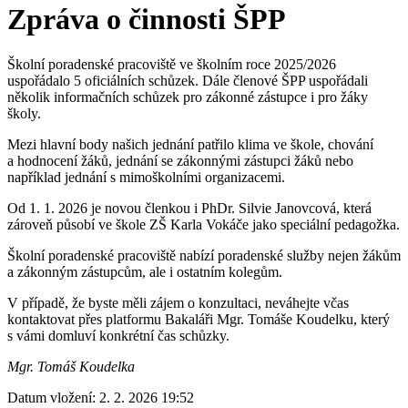
Zpráva o činnosti ŠPP
Školní poradenské pracoviště ve školním roce 2025/2026
uspořádalo 5 oficiálních schůzek. Dále členové ŠPP uspořádali
několik informačních schůzek pro zákonné zástupce i pro žáky
školy.
Mezi hlavní body našich jednání patřilo klima ve škole, chování
a hodnocení žáků, jednání se zákonnými zástupci žáků nebo
například jednání s mimoškolními organizacemi.
Od 1. 1. 2026 je novou členkou i PhDr. Silvie Janovcová, která
zároveň působí ve škole ZŠ Karla Vokáče jako speciální pedagožka.
Školní poradenské pracoviště nabízí poradenské služby nejen žákům
a zákonným zástupcům, ale i ostatním kolegům.
V případě, že byste měli zájem o konzultaci, neváhejte včas
kontaktovat přes platformu Bakaláři Mgr. Tomáše Koudelku, který
s vámi domluví konkrétní čas schůzky.
Mgr. Tomáš Koudelka
Datum vložení:
2. 2. 2026 19:52