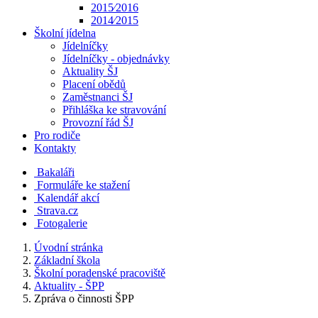
2015⁄2016
2014⁄2015
Školní jídelna
Jídelníčky
Jídelníčky - objednávky
Aktuality ŠJ
Placení obědů
Zaměstnanci ŠJ
Přihláška ke stravování
Provozní řád ŠJ
Pro rodiče
Kontakty
Bakaláři
Formuláře ke stažení
Kalendář akcí
Strava.cz
Fotogalerie
Úvodní stránka
Základní škola
Školní poradenské pracoviště
Aktuality - ŠPP
Zpráva o činnosti ŠPP