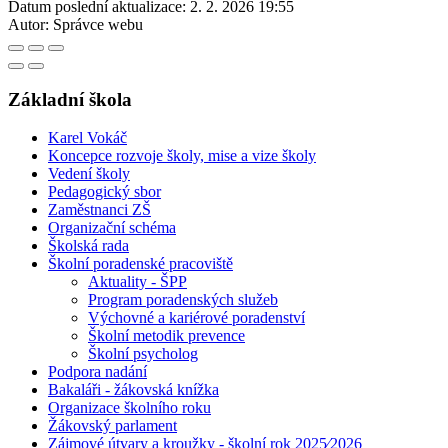
Datum poslední aktualizace:
2. 2. 2026 19:55
Autor:
Správce webu
Základní škola
Karel Vokáč
Koncepce rozvoje školy, mise a vize školy
Vedení školy
Pedagogický sbor
Zaměstnanci ZŠ
Organizační schéma
Školská rada
Školní poradenské pracoviště
Aktuality - ŠPP
Program poradenských služeb
Výchovné a kariérové poradenství
Školní metodik prevence
Školní psycholog
Podpora nadání
Bakaláři - žákovská knížka
Organizace školního roku
Žákovský parlament
Zájmové útvary a kroužky - školní rok 2025⁄2026