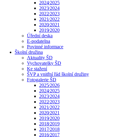
2024⁄2025
2023⁄2024
2022⁄2023
2021⁄2022
2020⁄2021
2019⁄2020
Úřední deska
E-podatelna
Povinné informace
Školní družina
Aktuality ŠD
Vychovatelky ŠD
Ke stažení
ŠVP a vnitřní řád školní družiny
Fotogalerie ŠD
2025⁄2026
2024⁄2025
2023⁄2024
2022⁄2023
2021⁄2022
2020⁄2021
2019⁄2020
2018⁄2019
2017⁄2018
2016⁄2017