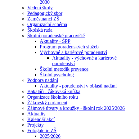
2030
Vedení školy
Pedagogický sbor
Zaměstnanci ZŠ
Organizační schéma
Školská rada
Školní poradenské pracoviště
Aktuality - ŠPP
Program poradenských služeb
Výchovné a kariérové poradenství
Aktuality - výchovné a kariérové
poradenství
Školní metodik prevence
Školní psycholog
Podpora nadání
Aktuality - poradenství v oblasti nadání
Bakaláři - žákovská knížka
Organizace školního roku
Žákovský parlament
Zájmové útvary a kroužky - školní rok 2025⁄2026
Aktuality
Kalendář akcí
Projekty
Fotogalerie ZŠ
2025⁄2026