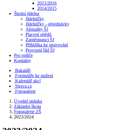
2015⁄2016
2014⁄2015
Školní jídelna
Jídelníčky
Jídelníčky - objednávky
Aktuality ŠJ
Placení obědů
Zaměstnanci ŠJ
Přihláška ke stravování
Provozní řád ŠJ
Pro rodiče
Kontakty
Bakaláři
Formuláře ke stažení
Kalendář akcí
Strava.cz
Fotogalerie
Úvodní stránka
Základní škola
Fotogalerie ZŠ
2023/2024