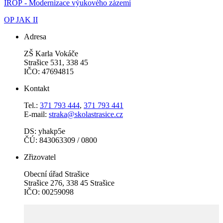
IROP - Modernizace výukového zázemí
OP JAK II
Adresa
ZŠ Karla Vokáče
Strašice 531, 338 45
IČO: 47694815
Kontakt
Tel.:
371 793 444
,
371 793 441
E-mail:
straka@skolastrasice.cz
DS: yhakp5e
ČÚ: 843063309 / 0800
Zřizovatel
Obecní úřad Strašice
Strašice 276, 338 45 Strašice
IČO: 00259098