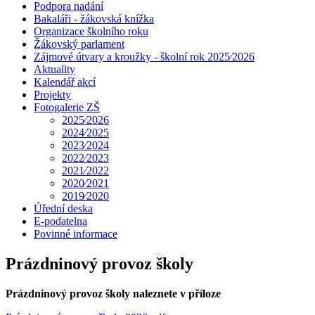
Podpora nadání
Bakaláři - žákovská knížka
Organizace školního roku
Žákovský parlament
Zájmové útvary a kroužky - školní rok 2025⁄2026
Aktuality
Kalendář akcí
Projekty
Fotogalerie ZŠ
2025⁄2026
2024⁄2025
2023⁄2024
2022⁄2023
2021⁄2022
2020⁄2021
2019⁄2020
Úřední deska
E-podatelna
Povinné informace
Prázdninový provoz školy
Prázdninový provoz školy naleznete v příloze