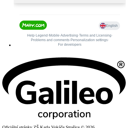
Oficiální stránky ZŠ Karla Vokáče Strašice © 2026