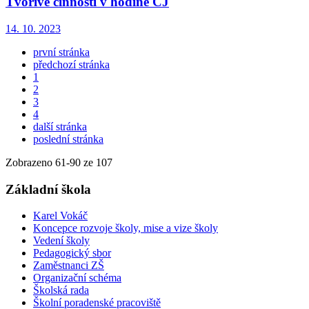
Tvořivé činnosti v hodině ČJ
14. 10. 2023
první stránka
předchozí stránka
1
2
3
4
další stránka
poslední stránka
Zobrazeno
61
-
90
ze 107
Základní škola
Karel Vokáč
Koncepce rozvoje školy, mise a vize školy
Vedení školy
Pedagogický sbor
Zaměstnanci ZŠ
Organizační schéma
Školská rada
Školní poradenské pracoviště