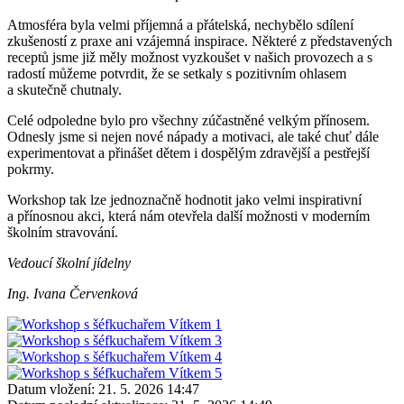
Atmosféra byla velmi příjemná a přátelská, nechybělo sdílení
zkušeností z praxe ani vzájemná inspirace. Některé z představených
receptů jsme již měly možnost vyzkoušet v našich provozech a s
radostí můžeme potvrdit, že se setkaly s pozitivním ohlasem
a skutečně chutnaly.
Celé odpoledne bylo pro všechny zúčastněné velkým přínosem.
Odnesly jsme si nejen nové nápady a motivaci, ale také chuť dále
experimentovat a přinášet dětem i dospělým zdravější a pestřejší
pokrmy.
Workshop tak lze jednoznačně hodnotit jako velmi inspirativní
a přínosnou akci, která nám otevřela další možnosti v moderním
školním stravování.
Vedoucí školní jídelny
Ing. Ivana Červenková
Datum vložení:
21. 5. 2026 14:47