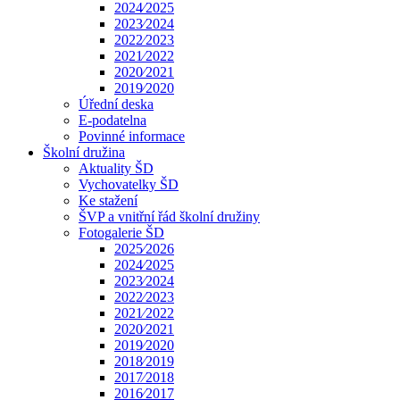
2024⁄2025
2023⁄2024
2022⁄2023
2021⁄2022
2020⁄2021
2019⁄2020
Úřední deska
E-podatelna
Povinné informace
Školní družina
Aktuality ŠD
Vychovatelky ŠD
Ke stažení
ŠVP a vnitřní řád školní družiny
Fotogalerie ŠD
2025⁄2026
2024⁄2025
2023⁄2024
2022⁄2023
2021⁄2022
2020⁄2021
2019⁄2020
2018⁄2019
2017⁄2018
2016⁄2017