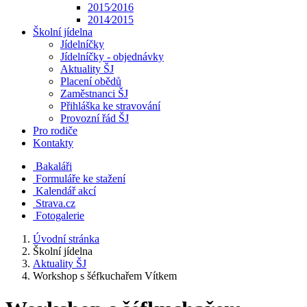
2015⁄2016
2014⁄2015
Školní jídelna
Jídelníčky
Jídelníčky - objednávky
Aktuality ŠJ
Placení obědů
Zaměstnanci ŠJ
Přihláška ke stravování
Provozní řád ŠJ
Pro rodiče
Kontakty
Bakaláři
Formuláře ke stažení
Kalendář akcí
Strava.cz
Fotogalerie
Úvodní stránka
Školní jídelna
Aktuality ŠJ
Workshop s šéfkuchařem Vítkem