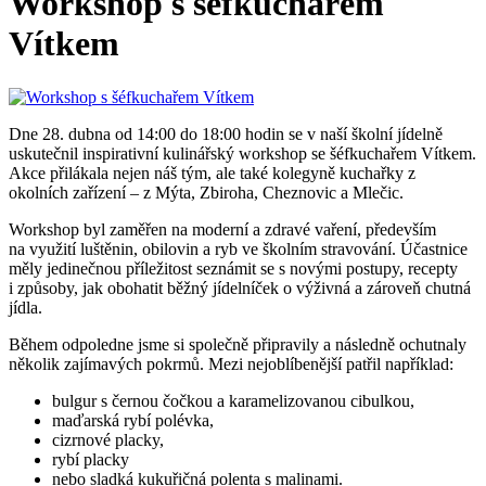
Workshop s šéfkuchařem
Vítkem
Dne 28. dubna od 14:00 do 18:00 hodin se v naší školní jídelně
uskutečnil inspirativní kulinářský workshop se šéfkuchařem Vítkem.
Akce přilákala nejen náš tým, ale také kolegyně kuchařky z
okolních zařízení – z Mýta, Zbiroha, Cheznovic a Mlečic.
Workshop byl zaměřen na moderní a zdravé vaření, především
na využití luštěnin, obilovin a ryb ve školním stravování. Účastnice
měly jedinečnou příležitost seznámit se s novými postupy, recepty
i způsoby, jak obohatit běžný jídelníček o výživná a zároveň chutná
jídla.
Během odpoledne jsme si společně připravily a následně ochutnaly
několik zajímavých pokrmů. Mezi nejoblíbenější patřil například:
bulgur s černou čočkou a karamelizovanou cibulkou,
maďarská rybí polévka,
cizrnové placky,
rybí placky
nebo sladká kukuřičná polenta s malinami.