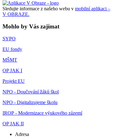
Sledujte informace z našeho webu v
mobilní aplikaci –
V OBRAZE.
Mohlo by Vás zajímat
SYPO
EU fondy
MŠMT
OP JAK I
Projekt EU
NPO - Doučování žáků škol
NPO - Digitalizujeme školu
IROP - Modernizace výukového zázemí
OP JAK II
Adresa