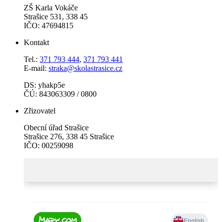
ZŠ Karla Vokáče
Strašice 531, 338 45
IČO: 47694815
Kontakt
Tel.:
371 793 444
,
371 793 441
E-mail:
straka@skolastrasice.cz
DS: yhakp5e
ČÚ: 843063309 / 0800
Zřizovatel
Obecní úřad Strašice
Strašice 276, 338 45 Strašice
IČO: 00259098