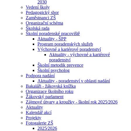
2030
Vedení školy
Pedagogický sbor
Zaměstnanci ZŠ
Organizační schéma
Školská rada
Školní poradenské pracoviště
Aktuality - ŠPP
Program poradenských služeb
Výchovné a kariérové poradenství
Aktuality - výchovné a kariérové
poradenství
Školní metodik prevence
Školní psycholog
Podpora nadání
Aktuality - poradenství v oblasti nadání
Bakaláři - žákovská knížka
Organizace školního roku
Žákovský parlament
Zájmové útvary a kroužky - školní rok 2025⁄2026
Aktuality
Kalendář akcí
Projekty
Fotogalerie ZŠ
2025⁄2026