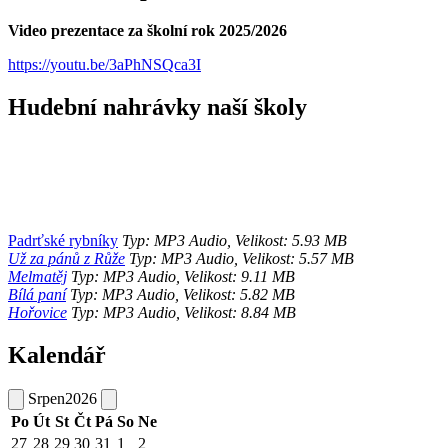
Video prezentace za školní rok 2025/2026
https://youtu.be/3aPhNSQca3I
Hudební nahrávky naší školy
Padrťské rybníky
Typ: MP3 Audio, Velikost: 5.93 MB
Už za pánů z Růže
Typ: MP3 Audio, Velikost: 5.57 MB
Melmatěj
Typ: MP3 Audio, Velikost: 9.11 MB
Bílá paní
Typ: MP3 Audio, Velikost: 5.82 MB
Hořovice
Typ: MP3 Audio, Velikost: 8.84 MB
Kalendář
Srpen
2026
Po
Út
St
Čt
Pá
So
Ne
27
28
29
30
31
1
2