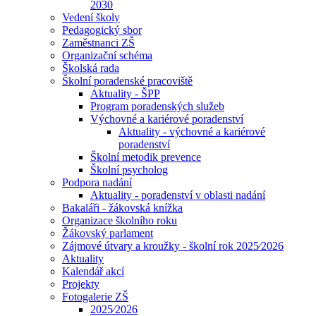
2030
Vedení školy
Pedagogický sbor
Zaměstnanci ZŠ
Organizační schéma
Školská rada
Školní poradenské pracoviště
Aktuality - ŠPP
Program poradenských služeb
Výchovné a kariérové poradenství
Aktuality - výchovné a kariérové
poradenství
Školní metodik prevence
Školní psycholog
Podpora nadání
Aktuality - poradenství v oblasti nadání
Bakaláři - žákovská knížka
Organizace školního roku
Žákovský parlament
Zájmové útvary a kroužky - školní rok 2025⁄2026
Aktuality
Kalendář akcí
Projekty
Fotogalerie ZŠ
2025⁄2026