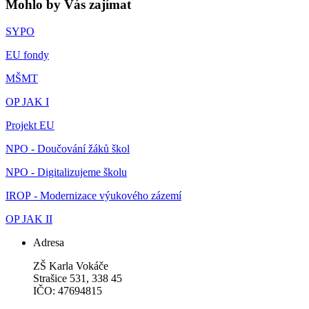
Mohlo by Vás zajímat
SYPO
EU fondy
MŠMT
OP JAK I
Projekt EU
NPO - Doučování žáků škol
NPO - Digitalizujeme školu
IROP - Modernizace výukového zázemí
OP JAK II
Adresa
ZŠ Karla Vokáče
Strašice 531, 338 45
IČO: 47694815