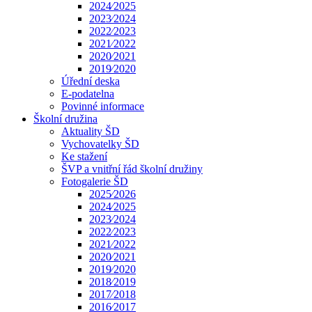
2024⁄2025
2023⁄2024
2022⁄2023
2021⁄2022
2020⁄2021
2019⁄2020
Úřední deska
E-podatelna
Povinné informace
Školní družina
Aktuality ŠD
Vychovatelky ŠD
Ke stažení
ŠVP a vnitřní řád školní družiny
Fotogalerie ŠD
2025⁄2026
2024⁄2025
2023⁄2024
2022⁄2023
2021⁄2022
2020⁄2021
2019⁄2020
2018⁄2019
2017⁄2018
2016⁄2017