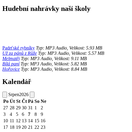
Hudební nahrávky naší školy
Padrťské rybníky
Typ: MP3 Audio, Velikost: 5.93 MB
Už za pánů z Růže
Typ: MP3 Audio, Velikost: 5.57 MB
Melmatěj
Typ: MP3 Audio, Velikost: 9.11 MB
Bílá paní
Typ: MP3 Audio, Velikost: 5.82 MB
Hořovice
Typ: MP3 Audio, Velikost: 8.84 MB
Kalendář
Srpen
2026
Po
Út
St
Čt
Pá
So
Ne
27
28
29
30
31
1
2
3
4
5
6
7
8
9
10
11
12
13
14
15
16
17
18
19
20
21
22
23