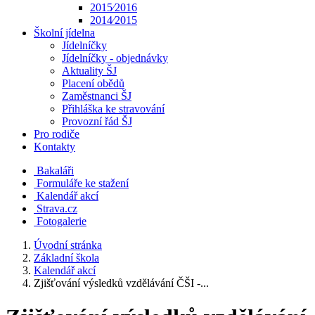
2015⁄2016
2014⁄2015
Školní jídelna
Jídelníčky
Jídelníčky - objednávky
Aktuality ŠJ
Placení obědů
Zaměstnanci ŠJ
Přihláška ke stravování
Provozní řád ŠJ
Pro rodiče
Kontakty
Bakaláři
Formuláře ke stažení
Kalendář akcí
Strava.cz
Fotogalerie
Úvodní stránka
Základní škola
Kalendář akcí
Zjišťování výsledků vzdělávání ČŠI -...