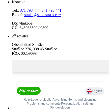
Kontakt
Tel.:
371 793 444
,
371 793 441
E-mail:
straka@skolastrasice.cz
DS: yhakp5e
ČÚ: 843063309 / 0800
Zřizovatel
Obecní úřad Strašice
Strašice 276, 338 45 Strašice
IČO: 00259098